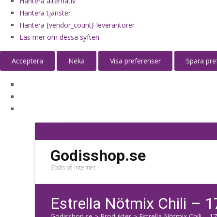
Hantera alternativ
Hantera tjänster
Hantera {vendor_count}-leverantörer
Läs mer om dessa syften
Acceptera
Neka
Visa preferenser
Spara pre
Godisshop.se
Godis på internet
Estrella Nötmix Chili – 1
Godisshop.se
>
Produkter
>
Estrella Nötmix Chili – 1