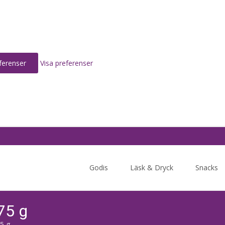
ferenser
Visa preferenser
Skip
to
Godis
Läsk & Dryck
Snacks
content
75 g
75 g