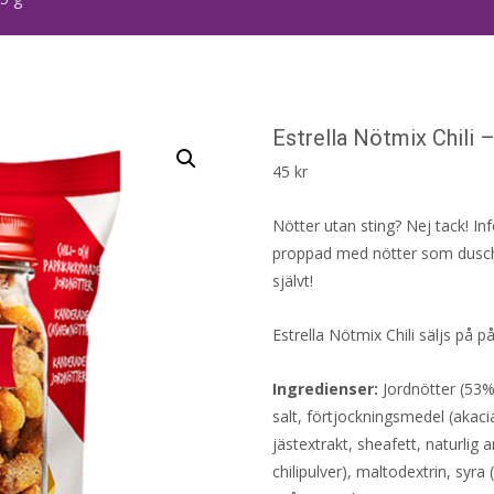
Estrella Nötmix Chili 
45
kr
Nötter utan sting? Nej tack! In
proppad med nötter som duschat
självt!
Estrella Nötmix Chili säljs på
Ingredienser:
Jordnötter (53%
salt, förtjockningsmedel (akaci
jästextrakt, sheafett, naturlig 
chilipulver), maltodextrin, syra