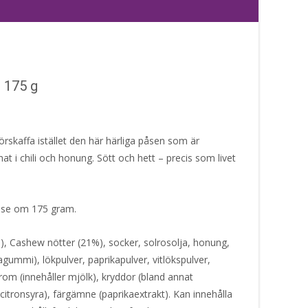
– 175 g
förskaffa istället den här härliga påsen som är
 i chili och honung. Sött och hett – precis som livet
 påse om 175 gram.
), Cashew nötter (21%), socker, solrosolja, honung,
agummi), lökpulver, paprikapulver, vitlökspulver,
arom (innehåller mjölk), kryddor (bland annat
 (citronsyra), färgämne (paprikaextrakt). Kan innehålla