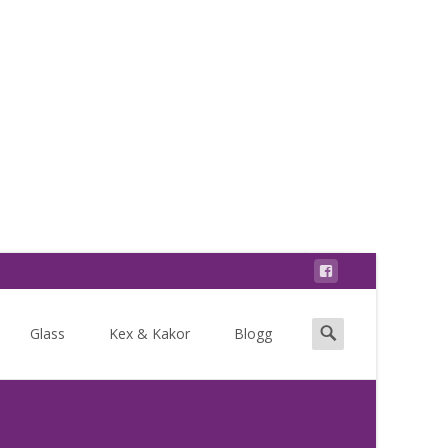
Search
Glass
Kex & Kakor
Blogg
for: