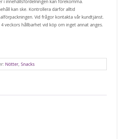
ner i innehållsfördelningen kan förekomma.
håll kan ske. Kontrollera därför alltid
alförpackningen. Vid frågor kontakta vår kundtjänst.
 4 veckors hållbarhet vid köp om inget annat anges.
er:
Nötter
,
Snacks