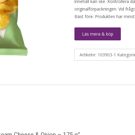
innehåll kan ske. Kontrollera d
originalförpackningen. Vid fråg
Bäst före: Produkten har minst
Läs mera & köp
Artikelnr:
103903-1
Kategori
 Cream Cheese & Onion – 175 g”