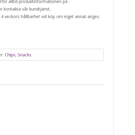
ärför alltid produktinformationen på
or kontakta vår kundtjänst.
 4 veckors hållbarhet vid köp om inget annat anges.
er:
Chips
,
Snacks