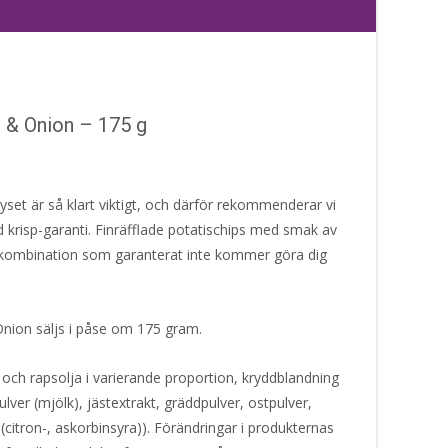
 & Onion – 175 g
smyset är så klart viktigt, och därför rekommenderar vi
 krisp-garanti. Finräfflade potatischips med smak av
ombination som garanterat inte kommer göra dig
nion säljs i påse om 175 gram.
 och rapsolja i varierande proportion, kryddblandning
pulver (mjölk), jästextrakt, gräddpulver, ostpulver,
 (citron-, askorbinsyra)). Förändringar i produkternas