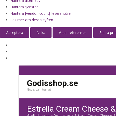
Hantera alternativ
Hantera tjänster
Hantera {vendor_count}-leverantörer
Läs mer om dessa syften
Acceptera
Neka
Visa preferenser
Spara pre
Godisshop.se
Godis på internet
Estrella Cream Cheese &
Godisshop.se
>
Produkter
>
Estrella Cream Cheese &