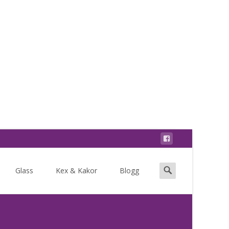
Search
Glass
Kex & Kakor
Blogg
for: