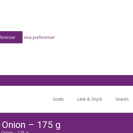
ferenser
Visa preferenser
Skip
to
Godis
Läsk & Dryck
Snacks
content
 Onion – 175 g
 Onion – 175 g