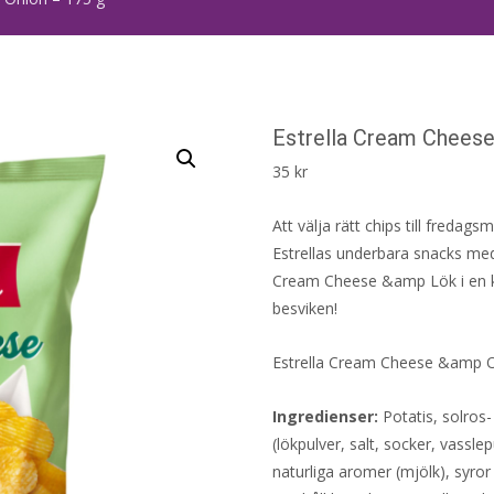
Estrella Cream Cheese
35
kr
Att välja rätt chips till fredag
Estrellas underbara snacks med
Cream Cheese &amp Lök i en k
besviken!
Estrella Cream Cheese &amp O
Ingredienser:
Potatis, solros-
(lökpulver, salt, socker, vassle
naturliga aromer (mjölk), syror