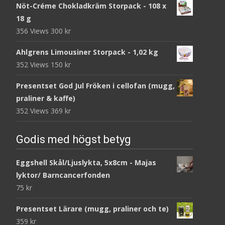
Nöt-Créme Chokladkräm Storpack - 108 x
18 g
356 Views
300
kr
Ahlgrens Limousiner Storpack - 1,02 kg
352 Views
150
kr
Presentset God Jul Fröken i cellofan (mugg,
praliner & kaffe)
352 Views
369
kr
Godis med högst betyg
Eggshell Skål/Ljuslykta, 5x8cm - Majas
lyktor/ Barncancerfonden
75
kr
Presentset Lärare (mugg, praliner och te)
359
kr