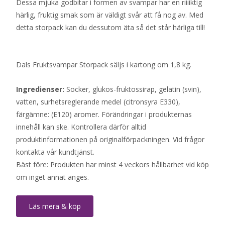
Dessa mjuka godbitar i formen av svampar har en riiiiktig
härlig, fruktig smak som är väldigt svår att få nog av. Med
detta storpack kan du dessutom äta så det står härliga till!
Dals Fruktsvampar Storpack säljs i kartong om 1,8 kg.
Ingredienser:
Socker, glukos-fruktossirap, gelatin (svin),
vatten, surhetsreglerande medel (citronsyra E330),
färgämne: (E120) aromer. Förändringar i produkternas
innehåll kan ske. Kontrollera därför alltid
produktinformationen på originalförpackningen. Vid frågor
kontakta vår kundtjänst.
Bäst före: Produkten har minst 4 veckors hållbarhet vid köp
om inget annat anges.
Läs mera & köp