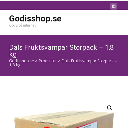
Godisshop.se
Godis på internet
Dals Fruktsvampar Storpack – 1,8
kg
Godisshop.se
>
Produkter
>
Dals Fruktsvampar Storpack –
1,8 kg