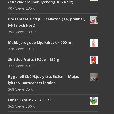
(Chokladpraliner, lyckofigur & kort)
407 Views
235
kr
Presentset God Jul i cellofan (Te, praliner,
lykta och kort)
394 Views
339
kr
Mulik Jordgubb Mjölkdryck - 500 ml
376 Views
30
kr
Skittles Fruits i Påse - 152 g
372 Views
40
kr
Eggshell Skål/Ljuslykta, 5x8cm - Majas
lyktor/ Barncancerfonden
368 Views
75
kr
Fanta Exotic - 20 x 33 cl
365 Views
300
kr