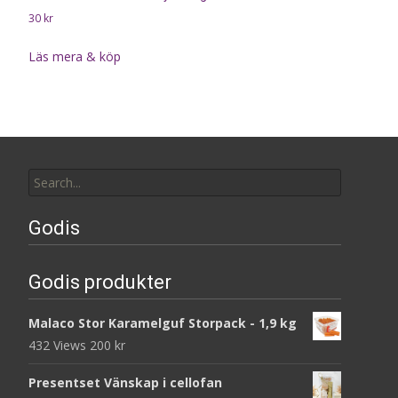
30
kr
Läs mera & köp
Search
for:
Godis
Godis produkter
Malaco Stor Karamelguf Storpack - 1,9 kg
432 Views
200
kr
Presentset Vänskap i cellofan