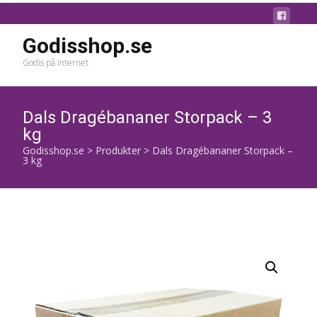
Godisshop.se
Godis på internet
Dals Dragébananer Storpack – 3
kg
Godisshop.se
>
Produkter
>
Dals Dragébananer Storpack –
3 kg