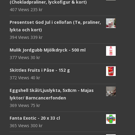
(Chokladpraliner, lyckofigur & kort)
407 Views
235
kr
Presentset God Jul i cellofan (Te, praliner,
lykta och kort)
394 Views
339
kr
Mulik Jordgubb Mjölkdryck - 500 ml
377 Views
30
kr
Skittles Fruits i Påse - 152 g
372 Views
40
kr
Eggshell Skål/Ljuslykta, 5x8cm - Majas
lyktor/ Barncancerfonden
369 Views
75
kr
Fanta Exotic - 20 x 33 cl
365 Views
300
kr