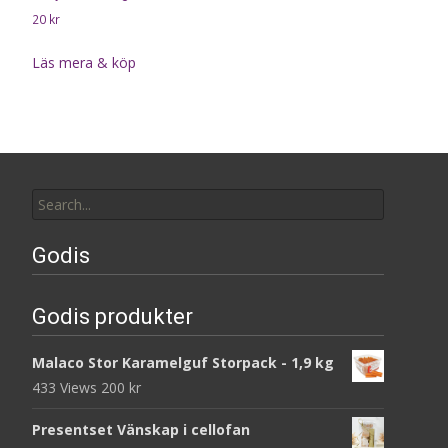
20
kr
Läs mera & köp
Search
for:
Godis
Godis produkter
Malaco Stor Karamelguf Storpack - 1,9 kg
433 Views
200
kr
Presentset Vänskap i cellofan