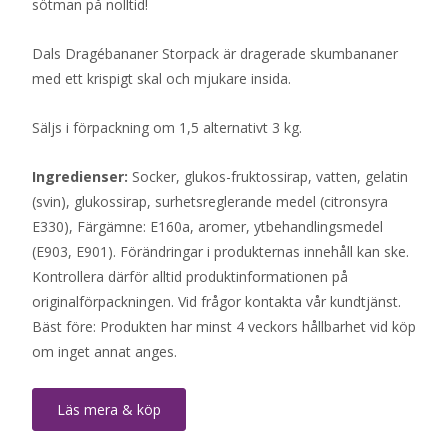
sötman på nolltid!
Dals Dragébananer Storpack är dragerade skumbananer
med ett krispigt skal och mjukare insida.
Säljs i förpackning om 1,5 alternativt 3 kg.
Ingredienser:
Socker, glukos-fruktossirap, vatten, gelatin
(svin), glukossirap, surhetsreglerande medel (citronsyra
E330), Färgämne: E160a, aromer, ytbehandlingsmedel
(E903, E901). Förändringar i produkternas innehåll kan ske.
Kontrollera därför alltid produktinformationen på
originalförpackningen. Vid frågor kontakta vår kundtjänst.
Bäst före: Produkten har minst 4 veckors hållbarhet vid köp
om inget annat anges.
Läs mera & köp