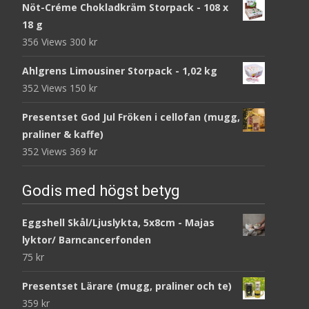
Nöt-Créme Chokladkräm Storpack - 108 x
18 g
356 Views
300
kr
Ahlgrens Limousiner Storpack - 1,02 kg
352 Views
150
kr
Presentset God Jul Fröken i cellofan (mugg,
praliner & kaffe)
352 Views
369
kr
Godis med högst betyg
Eggshell Skål/Ljuslykta, 5x8cm - Majas
lyktor/ Barncancerfonden
75
kr
Presentset Lärare (mugg, praliner och te)
359
kr