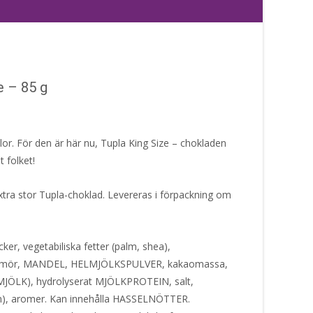
e – 85 g
or. För den är här nu, Tupla King Size – chokladen
 folket!
xtra stor Tupla-choklad. Levereras i förpackning om
ker, vegetabiliska fetter (palm, shea),
mör, MANDEL, HELMJÖLKSPULVER, kakaomassa,
JÖLK), hydrolyserat MJÖLKPROTEIN, salt,
in), aromer. Kan innehålla HASSELNÖTTER.