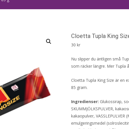
Cloetta Tupla King Siz
30
kr
Nu slipper du äntligen små Tupl
som räcker längre. Mer Tupla åt
Cloetta Tupla King Size är en e
85 gram.
Ingredienser:
Glukossirap, soc
SKUMMJÖLKSPULVER, kakaos
kakaopulver, VASSLEPULVER (M
emulgeringsmedel (solroslecit