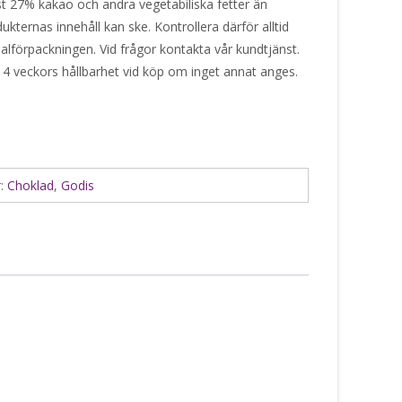
t 27% kakao och andra vegetabiliska fetter än
kternas innehåll kan ske. Kontrollera därför alltid
alförpackningen. Vid frågor kontakta vår kundtjänst.
 4 veckors hållbarhet vid köp om inget annat anges.
r:
Choklad
,
Godis