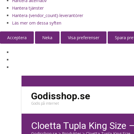
Hantera alternativ
Hantera tjänster
Hantera {vendor_count}-leverantörer
Läs mer om dessa syften
Acceptera
Neka
Visa preferenser
Spara pre
Godisshop.se
Godis på internet
Cloetta Tupla King Size 
Godisshop.se
>
Produkter
>
Cloetta Tupla King Size –