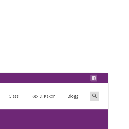
Search
Glass
Kex & Kakor
Blogg
for: