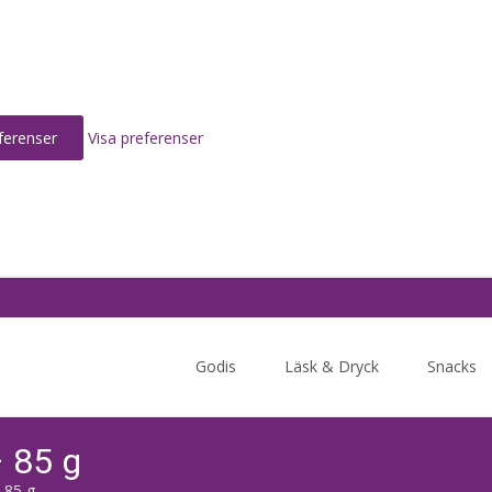
ferenser
Visa preferenser
Skip
to
Godis
Läsk & Dryck
Snacks
content
– 85 g
 85 g