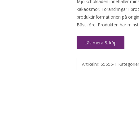
Mjölkchokladen innehåller mins
kakaosmör. Förändringar i produ
produktinformationen på origin
Bäst före: Produkten har minst
Läs mera & köp
Artikelnr:
65655-1
Kategorie