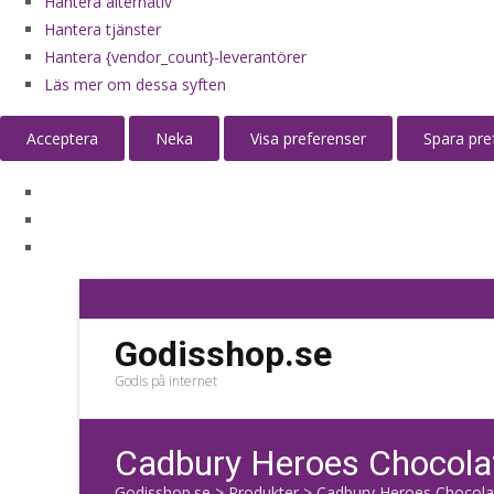
Hantera alternativ
Hantera tjänster
Hantera {vendor_count}-leverantörer
Läs mer om dessa syften
Acceptera
Neka
Visa preferenser
Spara pre
Godisshop.se
Godis på internet
Cadbury Heroes Chocola
Godisshop.se
>
Produkter
>
Cadbury Heroes Chocola