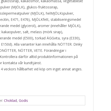
glukossirap, kakaosmör, kakaomassa, vegetabiliskt
lepulver (MJÖLK), glukos-fruktossirap,
asslepermeatpulver (MJÖLK), helMJÖLKspulver,
citin, E471, E476), MJÖLKfett, stabiliseringsmedel
arande medel (glycerol), aromer (innehåller MJÖLK),
t kakaopulver, salt, melass (mörk sirap),
erande medel (E500), torkad ÄGGvita, syra (E330),
, E150d). Alla varianter kan innehålla NÖTTER. Dinky
RDNÖTTER, NÖTTER, VETE. Förändringar i
Kontrollera därför alltid produktinformationen på
or kontakta vår kundtjänst.
 4 veckors hållbarhet vid köp om inget annat anges.
er:
Choklad
,
Godis