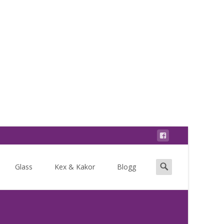
Search
Glass
Kex & Kakor
Blogg
for: