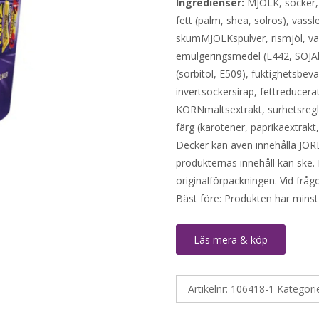
Ingredienser:
MJÖLK, socker, 
fett (palm, shea, solros), vass
skumMJÖLKspulver, rismjöl, v
emulgeringsmedel (E442, SOJAle
(sorbitol, E509), fuktighetsbev
invertsockersirap, fettreducera
KORNmaltsextrakt, surhetsregl
färg (karotener, paprikaextrakt
Decker kan även innehålla JO
produkternas innehåll kan ske. 
originalförpackningen. Vid fråg
Bäst före: Produkten har minst
Läs mera & köp
Artikelnr:
106418-1
Kategori