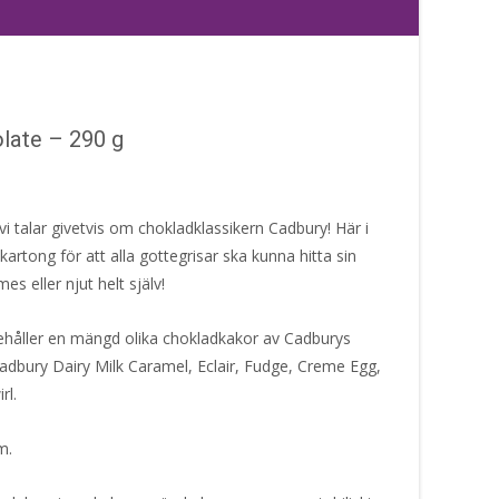
late – 290 g
vi talar givetvis om chokladklassikern Cadbury! Här i
artong för att alla gottegrisar ska kunna hitta sin
es eller njut helt själv!
håller en mängd olika chokladkakor av Cadburys
Cadbury Dairy Milk Caramel, Eclair, Fudge, Creme Egg,
rl.
am.