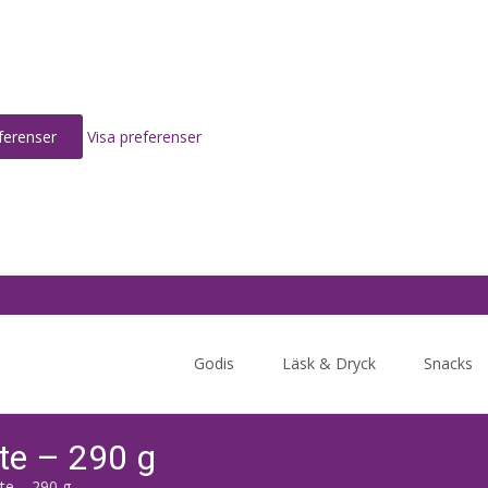
ferenser
Visa preferenser
Skip
to
Godis
Läsk & Dryck
Snacks
content
te – 290 g
te – 290 g