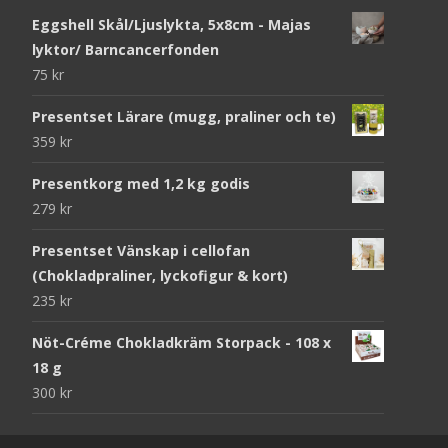
Eggshell Skål/Ljuslykta, 5x8cm - Majas
lyktor/ Barncancerfonden
75
kr
Presentset Lärare (mugg, praliner och te)
359
kr
Presentkorg med 1,2 kg godis
279
kr
Presentset Vänskap i cellofan
(Chokladpraliner, lyckofigur & kort)
235
kr
Nöt-Créme Chokladkräm Storpack - 108 x
18 g
300
kr