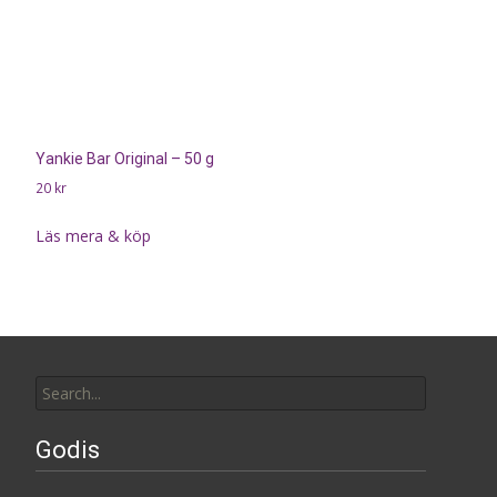
Yankie Bar Original – 50 g
20
kr
Läs mera & köp
Search
for:
Godis