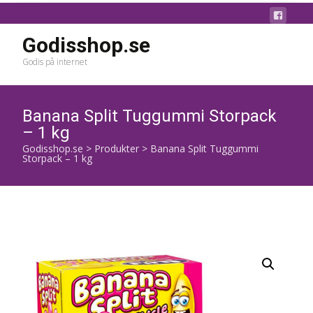
Godisshop.se
Godis på internet
Banana Split Tuggummi Storpack
– 1 kg
Godisshop.se
>
Produkter
>
Banana Split Tuggummi
Storpack – 1 kg