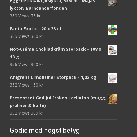
Eggshell Skål/Ljuslykta, 5x8cm - Majas
lyktor/ Barncancerfonden
369 Views
75
kr
Fanta Exotic - 20 x 33 cl
365 Views
300
kr
Nöt-Créme Chokladkräm Storpack - 108 x
18 g
356 Views
300
kr
Ahlgrens Limousiner Storpack - 1,02 kg
352 Views
150
kr
Presentset God Jul Fröken i cellofan (mugg,
praliner & kaffe)
352 Views
369
kr
Godis med högst betyg