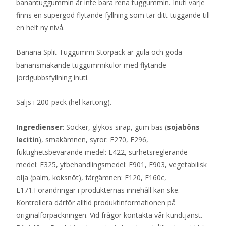
banantuggummin är inte bara rena tuggummin. Inuti varje
finns en supergod flytande fyllning som tar ditt tuggande till
en helt ny nivå.
Banana Split Tuggummi Storpack är gula och goda
banansmakande tuggummikulor med flytande
jordgubbsfyllning inuti.
Säljs i 200-pack (hel kartong).
Ingredienser
: Socker, glykos sirap, gum bas (
sojaböns
lecitin
), smakämnen, syror: E270, E296,
fuktighetsbevarande medel: E422, surhetsreglerande
medel: E325, ytbehandlingsmedel: E901, E903, vegetabilisk
olja (palm, koksnöt), färgämnen: E120, E160c,
E171.Förändringar i produkternas innehåll kan ske.
Kontrollera därför alltid produktinformationen på
originalförpackningen. Vid frågor kontakta vår kundtjänst.