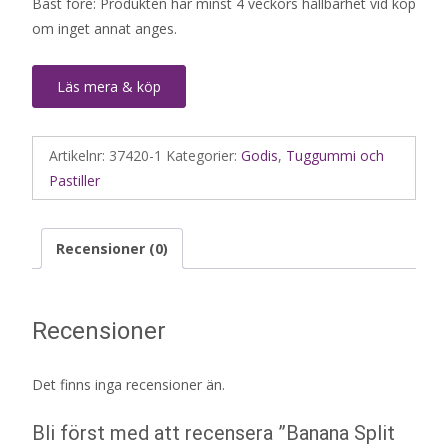
Bäst före: Produkten har minst 4 veckors hållbarhet vid köp
om inget annat anges.
Läs mera & köp
Artikelnr:
37420-1
Kategorier:
Godis
,
Tuggummi och
Pastiller
Recensioner (0)
Recensioner
Det finns inga recensioner än.
Bli först med att recensera ”Banana Split