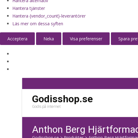
Hantera alternativ
Hantera tjänster
Hantera {vendor_count}-leverantörer
Läs mer om dessa syften
Acceptera
Neka
Visa preferenser
Spara pre
Godisshop.se
Godis på internet
Anthon Berg Hjärtforma
Godisshop.se
>
Produkter
>
Anthon Berg Hjärtformad