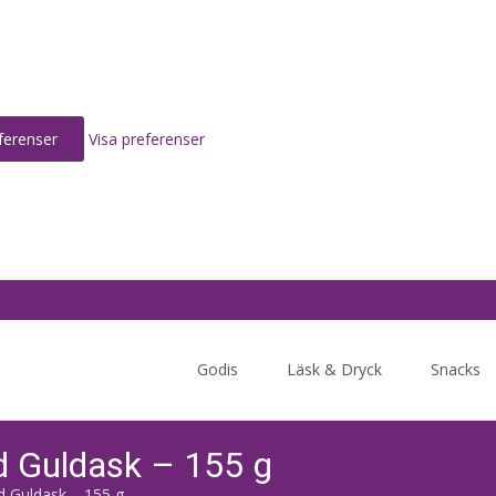
ferenser
Visa preferenser
Skip
to
Godis
Läsk & Dryck
Snacks
content
d Guldask – 155 g
 Guldask – 155 g