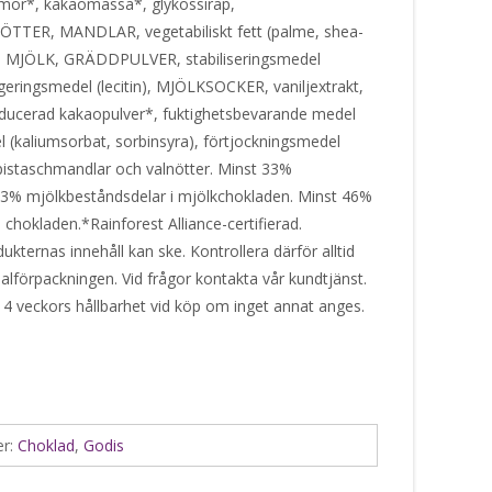
mör*, kakaomassa*, glykossirap,
ER, MANDLAR, vegetabiliskt fett (palme, shea-
 MJÖLK, GRÄDDPULVER, stabiliseringsmedel
eringsmedel (lecitin), MJÖLKSOCKER, vaniljextrakt,
reducerad kakaopulver*, fuktighetsbevarande medel
l (kaliumsorbat, sorbinsyra), förtjockningsmedel
 pistaschmandlar och valnötter. Minst 33%
3% mjölkbeståndsdelar i mjölkchokladen. Minst 46%
chokladen.*Rainforest Alliance-certifierad.
ukternas innehåll kan ske. Kontrollera därför alltid
alförpackningen. Vid frågor kontakta vår kundtjänst.
 4 veckors hållbarhet vid köp om inget annat anges.
er:
Choklad
,
Godis