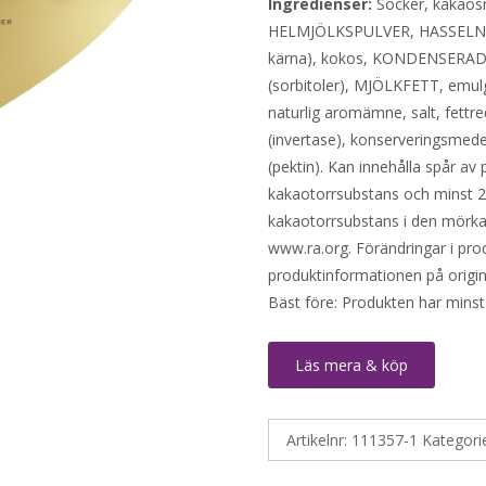
Ingredienser:
Socker, kakaos
HELMJÖLKSPULVER, HASSELNÖTT
kärna), kokos, KONDENSERAD
(sorbitoler), MJÖLKFETT, emulg
naturlig aromämne, salt, fett
(invertase), konserveringsmede
(pektin). Kan innehålla spår av
kakaotorrsubstans och minst 2
kakaotorrsubstans i den mörka 
www.ra.org. Förändringar i prod
produktinformationen på origin
Bäst före: Produkten har minst
Läs mera & köp
Artikelnr:
111357-1
Kategori