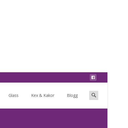
Search
Glass
Kex & Kakor
Blogg
for: