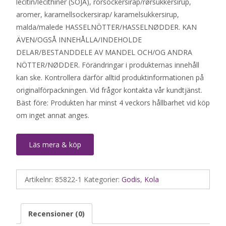
lecitin/lecithiner (SOJA), rörsockersirap/rørsukkersirup,
aromer, karamellsockersirap/ karamelsukkersirup,
malda/malede HASSELNÖTTER/HASSELNØDDER. KAN
ÄVEN/OGSÅ INNEHÅLLA/INDEHOLDE
DELAR/BESTANDDELE AV MANDEL OCH/OG ANDRA
NÖTTER/NØDDER. Förändringar i produkternas innehåll
kan ske. Kontrollera därför alltid produktinformationen på
originalförpackningen. Vid frågor kontakta vår kundtjänst.
Bäst före: Produkten har minst 4 veckors hållbarhet vid köp
om inget annat anges.
Läs mera & köp
Artikelnr:
85822-1
Kategorier:
Godis
,
Kola
Recensioner (0)