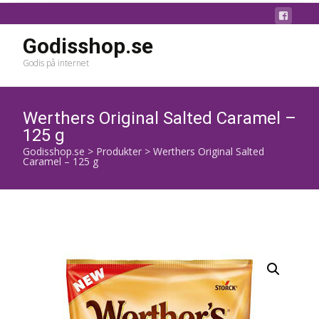
Godisshop.se
Godis på internet
Werthers Original Salted Caramel –
125 g
Godisshop.se
>
Produkter
>
Werthers Original Salted
Caramel – 125 g