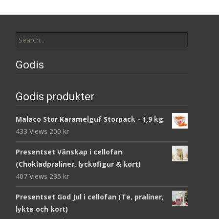
Search
for:
Godis
Godis produkter
Malaco Stor Karamelguf Storpack - 1,9 kg
433 Views
200
kr
Presentset Vänskap i cellofan
(Chokladpraliner, lyckofigur & kort)
407 Views
235
kr
Presentset God Jul i cellofan (Te, praliner,
lykta och kort)