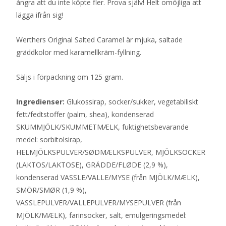
ångra att du inte köpte fler. Prova själv! Helt omöjliga att
lägga ifrån sig!
Werthers Original Salted Caramel är mjuka, saltade
gräddkolor med karamellkräm-fyllning.
Säljs i förpackning om 125 gram.
Ingredienser:
Glukossirap, socker/sukker, vegetabiliskt
fett/fedtstoffer (palm, shea), kondenserad
SKUMMJÖLK/SKUMMETMÆLK, fuktighetsbevarande
medel: sorbitolsirap,
HELMJÖLKSPULVER/SØDMÆLKSPULVER, MJÖLKSOCKER
(LAKTOS/LAKTOSE), GRÄDDE/FLØDE (2,9 %),
kondenserad VASSLE/VALLE/MYSE (från MJÖLK/MÆLK),
SMÖR/SMØR (1,9 %),
VASSLEPULVER/VALLEPULVER/MYSEPULVER (från
MJÖLK/MÆLK), farinsocker, salt, emulgeringsmedel: