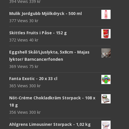
394 Views
339
kr
Mulik Jordgubb Mjölkdryck - 500 ml
377 Views
30
kr
Skittles Fruits i Påse - 152 g
372 Views
40
kr
Eggshell Skål/Ljuslykta, 5x8cm - Majas
lyktor/ Barncancerfonden
369 Views
75
kr
Fanta Exotic - 20 x 33 cl
365 Views
300
kr
Nöt-Créme Chokladkräm Storpack - 108 x
18 g
356 Views
300
kr
Ahlgrens Limousiner Storpack - 1,02 kg