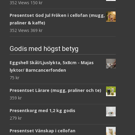
352 Views
150
kr
Presentset God Jul Fröken i cellofan (mugg,
praliner & kaffe)
352 Views
369
kr
Godis med högst betyg
Eggshell Skål/Ljuslykta, 5x8cm - Majas
lyktor/ Barncancerfonden
75
kr
Presentset Lärare (mugg, praliner och te)
359
kr
Presentkorg med 1,2 kg godis
279
kr
Presentset Vänskap i cellofan