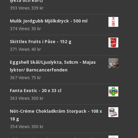
lykta och kort)
393 Views
339
kr
Mulik Jordgubb Mjölkdryck - 500 ml
374 Views
30
kr
Skittles Fruits i Påse - 152 g
371 Views
40
kr
Eggshell Skål/Ljuslykta, 5x8cm - Majas
lyktor/ Barncancerfonden
367 Views
75
kr
Fanta Exotic - 20 x 33 cl
363 Views
300
kr
Nöt-Créme Chokladkräm Storpack - 108 x
18 g
354 Views
300
kr