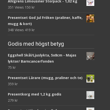
Ahlgrens Limousiner Storpack - 1,02 kg
351 Views
150
kr
Presentset God Jul Fröken (praliner, kaffe,
mugg & kort)
348 Views
419
kr
Godis med högst betyg
Eggshell Skål/Ljuslykta, 5x8cm - Majas
lyktor/ Barncancerfonden
75
kr
Presentset Lärare (mugg, praliner och te)
359
kr
Presentkorg med 1,2 kg godis
279
kr