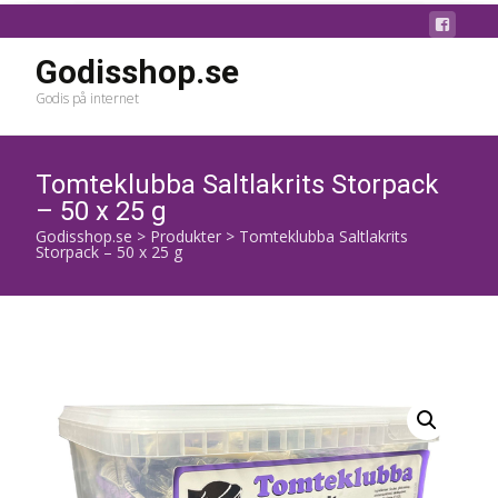
Godisshop.se
Godis på internet
Tomteklubba Saltlakrits Storpack
– 50 x 25 g
Godisshop.se
>
Produkter
>
Tomteklubba Saltlakrits
Storpack – 50 x 25 g