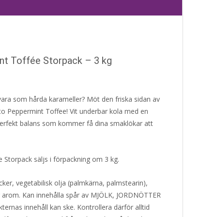
t Toffée Storpack – 3 kg
vara som hårda karameller? Möt den friska sidan av
 Peppermint Toffee! Vit underbar kola med en
 perfekt balans som kommer få dina smaklökar att
Storpack säljs i förpackning om 3 kg.
ker, vegetabilisk olja (palmkärna, palmstearin),
ig arom. Kan innehålla spår av MJÖLK, JORDNÖTTER
ternas innehåll kan ske. Kontrollera därför alltid