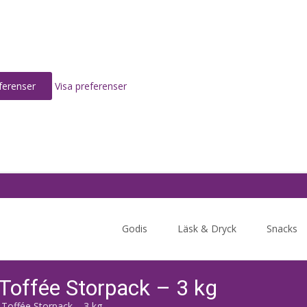
ferenser
Visa preferenser
Skip
to
Godis
Läsk & Dryck
Snacks
content
Toffée Storpack – 3 kg
Toffée Storpack – 3 kg