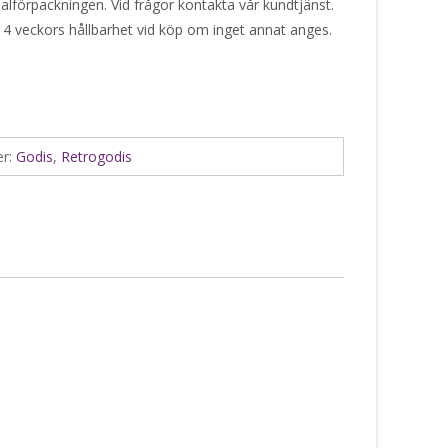
alförpackningen. Vid frågor kontakta vår kundtjänst.
 4 veckors hållbarhet vid köp om inget annat anges.
er:
Godis
,
Retrogodis