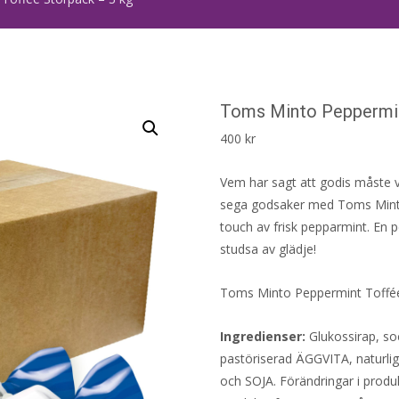
Toms Minto Peppermin
400
kr
Vem har sagt att godis måste 
sega godsaker med Toms Minto
touch av frisk pepparmint. En
studsa av glädje!
Toms Minto Peppermint Toffée 
Ingredienser:
Glukossirap, soc
pastöriserad ÄGGVITA, naturl
och SOJA. Förändringar i produk