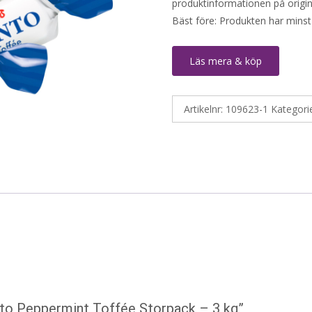
produktinformationen på origin
Bäst före: Produkten har minst
Läs mera & köp
Artikelnr:
109623-1
Kategori
nto Peppermint Toffée Storpack – 3 kg”