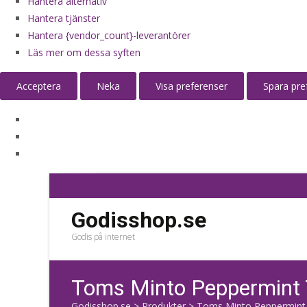
Hantera alternativ
Hantera tjänster
Hantera {vendor_count}-leverantörer
Läs mer om dessa syften
Acceptera
Neka
Visa preferenser
Spara pre
Godisshop.se
Godis på internet
Toms Minto Peppermint 
Godisshop.se
>
Produkter
>
Toms Minto Peppermint 