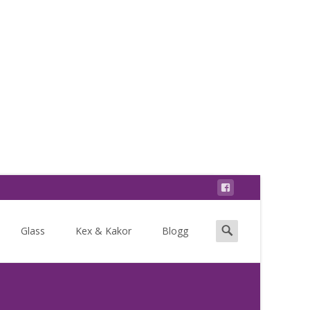
Search
Glass
Kex & Kakor
Blogg
for: