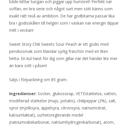
både kittlar tungan och piggar upp humöret! Perfekt när
soffan, en bra serie och något surt men sött känns som
exakt rätt nivå av ambition. De här godbitarna passar lika
bra i godisskålen till helgen som i väskan när energin dippar
mitt i veckan!
Sweet Story Chili Sweets Sour Peach är ett godis med
persikosmak som blandar syrlig fräschör med en liten
hetta. En kul twist för dig som gillar när det händer lite mer
än bara sött i påsen!
Säljs i förpackning om 85 gram.
Ingredienser:
Socker, glukossirap, VETEstärkelse, vatten,
modifierad stärkelse (majs, potatis), chilipeppar (2%), salt,
syror (mjölksyra, äppelsyra, citronsyra, natriumcitrat,
kalciumlaktat), surhetsreglerande medel
(natriumvätekarbonat, natriumhydrogenkarbonat), arom,