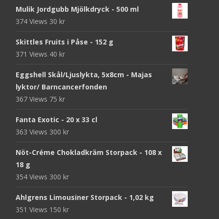
Mulik Jordgubb Mjölkdryck - 500 ml
374 Views
30
kr
Skittles Fruits i Påse - 152 g
371 Views
40
kr
Eggshell Skål/Ljuslykta, 5x8cm - Majas
lyktor/ Barncancerfonden
367 Views
75
kr
Fanta Exotic - 20 x 33 cl
363 Views
300
kr
Nöt-Créme Chokladkräm Storpack - 108 x
18 g
354 Views
300
kr
Ahlgrens Limousiner Storpack - 1,02 kg
351 Views
150
kr