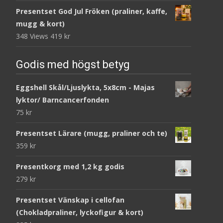
Presentset God Jul Fröken (praliner, kaffe,
mugg & kort)
348 Views
419
kr
Godis med högst betyg
Eggshell Skål/Ljuslykta, 5x8cm - Majas
lyktor/ Barncancerfonden
75
kr
Presentset Lärare (mugg, praliner och te)
359
kr
Presentkorg med 1,2 kg godis
279
kr
Presentset Vänskap i cellofan
(Chokladpraliner, lyckofigur & kort)