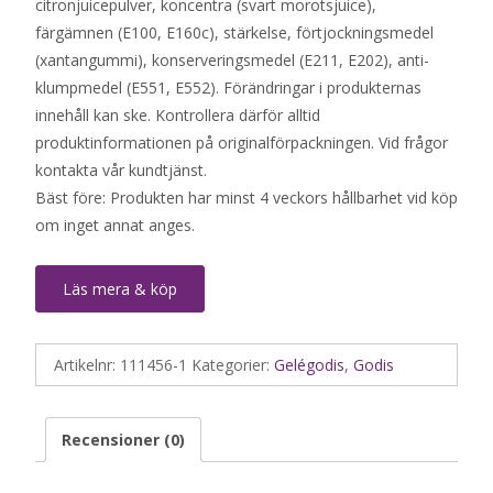
citronjuicepulver, koncentra (svart morotsjuice),
färgämnen (E100, E160c), stärkelse, förtjockningsmedel
(xantangummi), konserveringsmedel (E211, E202), anti-
klumpmedel (E551, E552). Förändringar i produkternas
innehåll kan ske. Kontrollera därför alltid
produktinformationen på originalförpackningen. Vid frågor
kontakta vår kundtjänst.
Bäst före: Produkten har minst 4 veckors hållbarhet vid köp
om inget annat anges.
Läs mera & köp
Artikelnr:
111456-1
Kategorier:
Gelégodis
,
Godis
Recensioner (0)