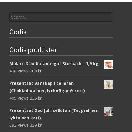
Search
for:
Godis
Godis produkter
Malaco Stor Karamelguf Storpack - 1,9 kg
428 Views
200
kr
Presentset Vänskap i cellofan
(Chokladpraliner, lyckofigur & kort)
405 Views
235
kr
Presentset God Jul i cellofan (Te, praliner,
lykta och kort)
393 Views
339
kr