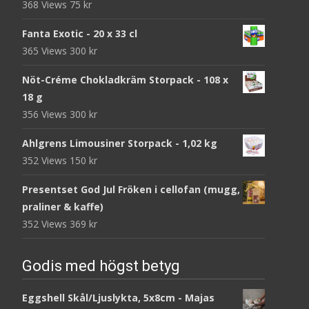
368 Views
75
kr
Fanta Exotic - 20 x 33 cl
365 Views
300
kr
Nöt-Créme Chokladkräm Storpack - 108 x
18 g
356 Views
300
kr
Ahlgrens Limousiner Storpack - 1,02 kg
352 Views
150
kr
Presentset God Jul Fröken i cellofan (mugg,
praliner & kaffe)
352 Views
369
kr
Godis med högst betyg
Eggshell Skål/Ljuslykta, 5x8cm - Majas