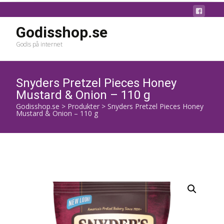
Godisshop.se
Godis på internet
Snyders Pretzel Pieces Honey
Mustard & Onion – 110 g
Godisshop.se
>
Produkter
>
Snyders Pretzel Pieces Honey
Mustard & Onion – 110 g