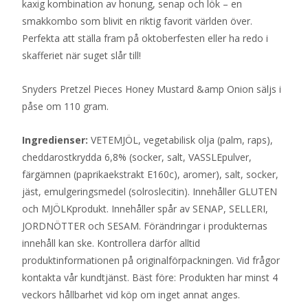
kaxig kombination av honung, senap och lök – en
smakkombo som blivit en riktig favorit världen över.
Perfekta att ställa fram på oktoberfesten eller ha redo i
skafferiet när suget slår till!
Snyders Pretzel Pieces Honey Mustard &amp Onion säljs i
påse om 110 gram.
Ingredienser:
VETEMJÖL, vegetabilisk olja (palm, raps),
cheddarostkrydda 6,8% (socker, salt, VASSLEpulver,
färgämnen (paprikaekstrakt E160c), aromer), salt, socker,
jäst, emulgeringsmedel (solroslecitin). Innehåller GLUTEN
och MJÖLKprodukt. Innehåller spår av SENAP, SELLERI,
JORDNÖTTER och SESAM. Förändringar i produkternas
innehåll kan ske. Kontrollera därför alltid
produktinformationen på originalförpackningen. Vid frågor
kontakta vår kundtjänst. Bäst före: Produkten har minst 4
veckors hållbarhet vid köp om inget annat anges.