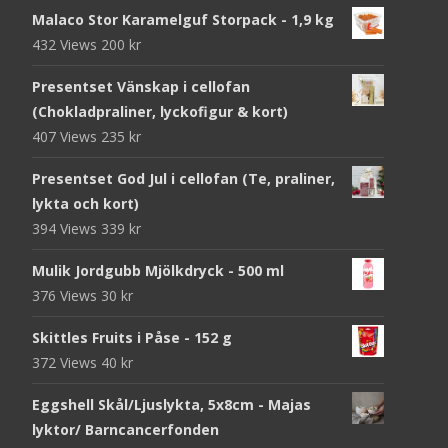
Malaco Stor Karamelguf Storpack - 1,9 kg
432 Views
200
kr
Presentset Vänskap i cellofan
(Chokladpraliner, lyckofigur & kort)
407 Views
235
kr
Presentset God Jul i cellofan (Te, praliner,
lykta och kort)
394 Views
339
kr
Mulik Jordgubb Mjölkdryck - 500 ml
376 Views
30
kr
Skittles Fruits i Påse - 152 g
372 Views
40
kr
Eggshell Skål/Ljuslykta, 5x8cm - Majas
lyktor/ Barncancerfonden