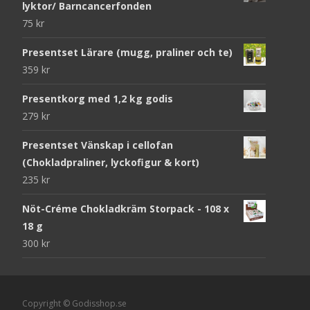
lyktor/ Barncancerfonden
75
kr
Presentset Lärare (mugg, praliner och te)
359
kr
Presentkorg med 1,2 kg godis
279
kr
Presentset Vänskap i cellofan
(Chokladpraliner, lyckofigur & kort)
235
kr
Nöt-Créme Chokladkräm Storpack - 108 x
18 g
300
kr
Copyright © Godisshop.se