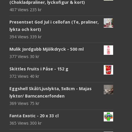
(Chokladpraliner, lyckofigur & kort)
407 Views
235
kr
Presentset God Jul i cellofan (Te, praliner,
lykta och kort)
394 Views
339
kr
Mulik Jordgubb Mjölkdryck - 500 ml
377 Views
30
kr
Skittles Fruits i Påse - 152 g
372 Views
40
kr
Eggshell Skål/Ljuslykta, 5x8cm - Majas
lyktor/ Barncancerfonden
369 Views
75
kr
Fanta Exotic - 20 x 33 cl
365 Views
300
kr