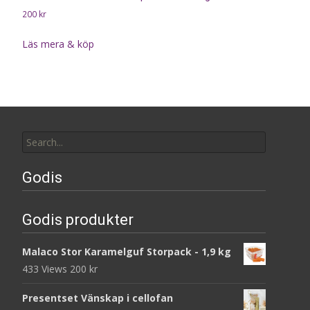
200
kr
Läs mera & köp
Search
for:
Godis
Godis produkter
Malaco Stor Karamelguf Storpack - 1,9 kg
433 Views
200
kr
Presentset Vänskap i cellofan