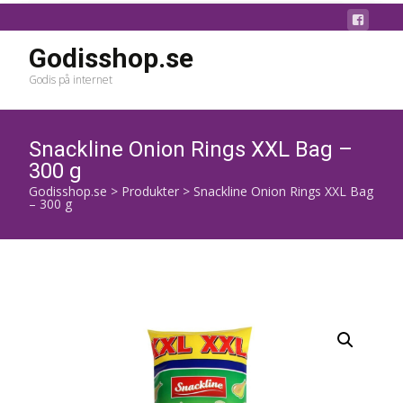
Godisshop.se
Godis på internet
Snackline Onion Rings XXL Bag –
300 g
Godisshop.se
>
Produkter
>
Snackline Onion Rings XXL Bag
– 300 g