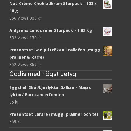
Nöt-Créme Chokladkräm Storpack - 108 x
18 g
356 Views
300
kr
Ahlgrens Limousiner Storpack - 1,02 kg
352 Views
150
kr
Presentset God Jul Fröken i cellofan (mugg,
praliner & kaffe)
352 Views
369
kr
Godis med högst betyg
Eggshell Skål/Ljuslykta, 5x8cm - Majas
lyktor/ Barncancerfonden
75
kr
Presentset Lärare (mugg, praliner och te)
359
kr