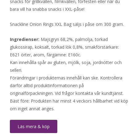
snacks för grillkvällen, filmkvällen, förfesten eller när du
bara vill ha snabba snacks i XXL-påse!
Snackline Onion Rings XXL Bag säljs i påse om 300 gram.
Ingredienser:
Majsgryn 68,2%, palmolja, torkad
glukossirap, koksalt, torkad lök 0,8%, smakförstärkare:
E621 örter, arom, färgämne: E160c.
Kan innehålla spår av gluten, mjölk, soja, jordnötter och
selleri.
Förändringar i produkternas innehåll kan ske. Kontrollera
därför alltid produktinformationen på
originalförpackningen. Vid frågor kontakta vår kundtjänst.
Bäst före: Produkten har minst 4 veckors hållbarhet vid köp
om inget annat anges.
Läs mera & köp