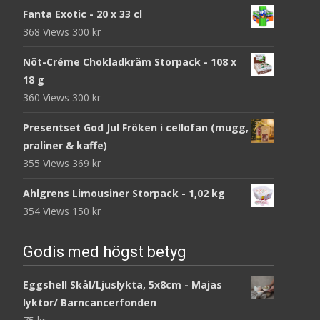
Fanta Exotic - 20 x 33 cl
368 Views
300
kr
Nöt-Créme Chokladkräm Storpack - 108 x
18 g
360 Views
300
kr
Presentset God Jul Fröken i cellofan (mugg,
praliner & kaffe)
355 Views
369
kr
Ahlgrens Limousiner Storpack - 1,02 kg
354 Views
150
kr
Godis med högst betyg
Eggshell Skål/Ljuslykta, 5x8cm - Majas
lyktor/ Barncancerfonden