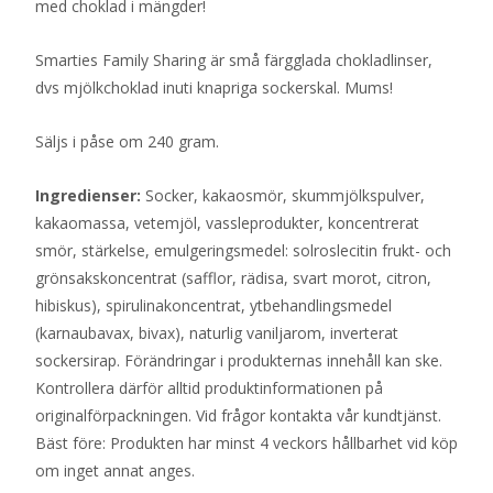
med choklad i mängder!
Smarties Family Sharing är små färgglada chokladlinser,
dvs mjölkchoklad inuti knapriga sockerskal. Mums!
Säljs i påse om 240 gram.
Ingredienser:
Socker, kakaosmör, skummjölkspulver,
kakaomassa, vetemjöl, vassleprodukter, koncentrerat
smör, stärkelse, emulgeringsmedel: solroslecitin frukt- och
grönsakskoncentrat (safflor, rädisa, svart morot, citron,
hibiskus), spirulinakoncentrat, ytbehandlingsmedel
(karnaubavax, bivax), naturlig vaniljarom, inverterat
sockersirap. Förändringar i produkternas innehåll kan ske.
Kontrollera därför alltid produktinformationen på
originalförpackningen. Vid frågor kontakta vår kundtjänst.
Bäst före: Produkten har minst 4 veckors hållbarhet vid köp
om inget annat anges.