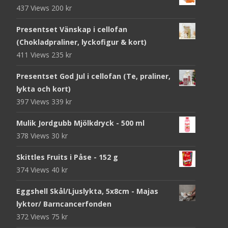
437 Views
200
kr
Presentset Vänskap i cellofan
(Chokladpraliner, lyckofigur & kort)
411 Views
235
kr
Presentset God Jul i cellofan (Te, praliner,
lykta och kort)
397 Views
339
kr
Mulik Jordgubb Mjölkdryck - 500 ml
378 Views
30
kr
Skittles Fruits i Påse - 152 g
374 Views
40
kr
Eggshell Skål/Ljuslykta, 5x8cm - Majas
lyktor/ Barncancerfonden
372 Views
75
kr