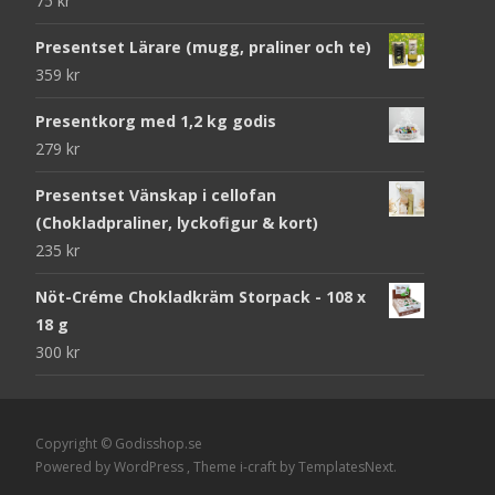
75
kr
Presentset Lärare (mugg, praliner och te)
359
kr
Presentkorg med 1,2 kg godis
279
kr
Presentset Vänskap i cellofan
(Chokladpraliner, lyckofigur & kort)
235
kr
Nöt-Créme Chokladkräm Storpack - 108 x
18 g
300
kr
Copyright © Godisshop.se
Powered by WordPress
, Theme
i-craft
by TemplatesNext.