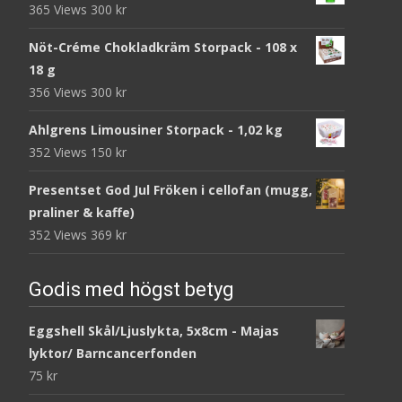
365 Views
300
kr
Nöt-Créme Chokladkräm Storpack - 108 x
18 g
356 Views
300
kr
Ahlgrens Limousiner Storpack - 1,02 kg
352 Views
150
kr
Presentset God Jul Fröken i cellofan (mugg,
praliner & kaffe)
352 Views
369
kr
Godis med högst betyg
Eggshell Skål/Ljuslykta, 5x8cm - Majas
lyktor/ Barncancerfonden
75
kr