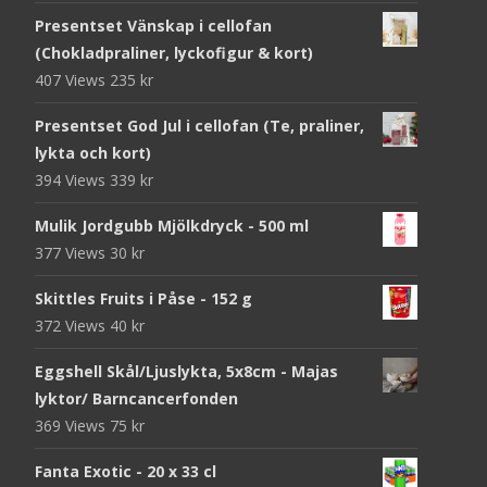
Presentset Vänskap i cellofan
(Chokladpraliner, lyckofigur & kort)
407 Views
235
kr
Presentset God Jul i cellofan (Te, praliner,
lykta och kort)
394 Views
339
kr
Mulik Jordgubb Mjölkdryck - 500 ml
377 Views
30
kr
Skittles Fruits i Påse - 152 g
372 Views
40
kr
Eggshell Skål/Ljuslykta, 5x8cm - Majas
lyktor/ Barncancerfonden
369 Views
75
kr
Fanta Exotic - 20 x 33 cl