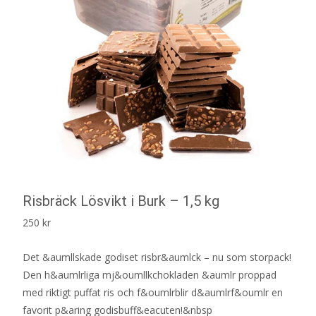
Risbräck Lösvikt i Burk – 1,5 kg
250
kr
Det &aumllskade godiset risbr&aumlck – nu som storpack!
Den h&aumlrliga mj&oumllkchokladen &aumlr proppad
med riktigt puffat ris och f&oumlrblir d&aumlrf&oumlr en
favorit p&aring godisbuff&eacuten!&nbsp