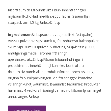
Risbr&aumlck L&oumlsvikt i Burk inneh&aringller
mj&oumllkchoklad med&nbsppuffat ris. S&aumlljs i
storpack om 1.5 kg.&nbsp&nbsp
Ingredienser:
&nbspsocker, vegetabiliskt fett (palm),
VASSLEpulver av MJ&OumlLK, fettreducerat kakaopulver,
skumMJ&OumlLKspulver, puffrat ris, SOJAlecitin (E322)
emulgeringsmedel, aromer fr&aringn
apelsinsextrakt.&nbspF&oumlr&aumlndringar i
produkternas inneh&aringll kan ske. Kontrollera
d&aumlrf&oumlr alltid produktinformationen p&aring
originalf&oumlrpackningen. Vid fr&aringgor kontakta
v&aringr kundtj&aumlnst. B&aumlst f&oumlre: Produkten
har minst 4 veckors h&aringllbarhet vid k&oumlp om inget
annat anges.&nbsp
Läs mera & köp