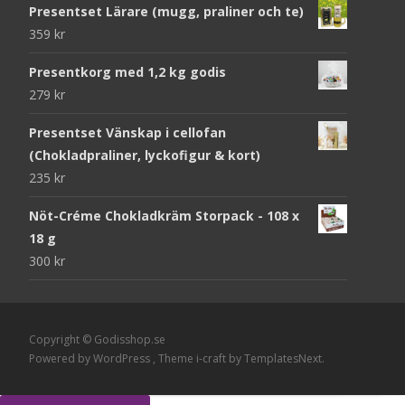
Presentset Lärare (mugg, praliner och te)
359
kr
Presentkorg med 1,2 kg godis
279
kr
Presentset Vänskap i cellofan
(Chokladpraliner, lyckofigur & kort)
235
kr
Nöt-Créme Chokladkräm Storpack - 108 x
18 g
300
kr
Copyright © Godisshop.se
Powered by WordPress
, Theme
i-craft
by TemplatesNext.