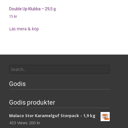
Double Up Klubba – 29,5 g
15
kr
Läs mera & köp
Search
for:
Godis
Godis produkter
Malaco Stor Karamelguf Storpack - 1,9 kg
433 Views
200
kr