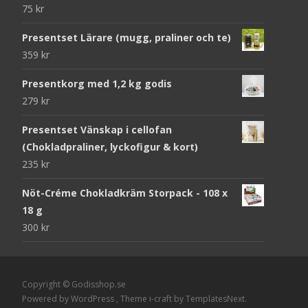
75
kr
Presentset Lärare (mugg, praliner och te)
359
kr
Presentkorg med 1,2 kg godis
279
kr
Presentset Vänskap i cellofan
(Chokladpraliner, lyckofigur & kort)
235
kr
Nöt-Créme Chokladkräm Storpack - 108 x
18 g
300
kr
Copyright © Godisshop.se
Powered by WordPress
, Theme
i-craft
by TemplatesNext.