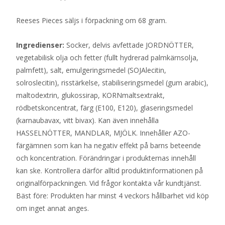
Reeses Pieces säljs i förpackning om 68 gram.
Ingredienser:
Socker, delvis avfettade JORDNÖTTER,
vegetabilisk olja och fetter (fullt hydrerad palmkärnsolja,
palmfett), salt, emulgeringsmedel (SOJAlecitin,
solroslecitin), risstärkelse, stabiliseringsmedel (gum arabic),
maltodextrin, glukossirap, KORNmaltsextrakt,
rödbetskoncentrat, färg (E100, E120), glaseringsmedel
(karnaubavax, vitt bivax). Kan även innehålla
HASSELNÖTTER, MANDLAR, MJÖLK. Innehåller AZO-
färgämnen som kan ha negativ effekt på barns beteende
och koncentration. Förändringar i produkternas innehåll
kan ske. Kontrollera därför alltid produktinformationen på
originalförpackningen. Vid frågor kontakta vår kundtjänst.
Bäst före: Produkten har minst 4 veckors hållbarhet vid köp
om inget annat anges.