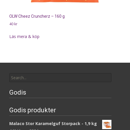
OLW Cheez Cruncherz – 160 g
40
kr
Läs mera & köp
Search
for:
Godis
Godis produkter
Malaco Stor Karamelguf Storpack - 1,9 kg