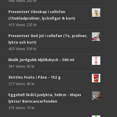
446 Views
200
kr
Presentset Vänskap i cellofan
(Chokladpraliner, lyckofigur & kort)
415 Views
235
kr
Presentset God Jul i cellofan (Te, praliner,
lykta och kort)
405 Views
339
kr
Mulik Jordgubb Mjölkdryck - 500 ml
381 Views
30
kr
Skittles Fruits i Påse - 152 g
377 Views
40
kr
Eggshell Skål/Ljuslykta, 5x8cm - Majas
lyktor/ Barncancerfonden
376 Views
75
kr