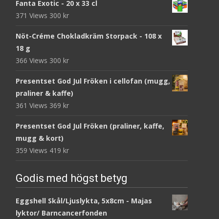
Fanta Exotic - 20 x 33 cl
371 Views
300
kr
Nöt-Créme Chokladkräm Storpack - 108 x
18 g
366 Views
300
kr
Presentset God Jul Fröken i cellofan (mugg,
praliner & kaffe)
361 Views
369
kr
Presentset God Jul Fröken (praliner, kaffe,
mugg & kort)
359 Views
419
kr
Godis med högst betyg
Eggshell Skål/Ljuslykta, 5x8cm - Majas
lyktor/ Barncancerfonden