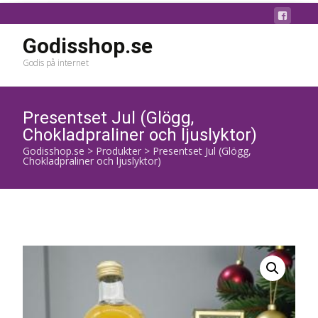
Godisshop.se
Godis på internet
Presentset Jul (Glögg,
Chokladpraliner och ljuslyktor)
Godisshop.se
>
Produkter
>
Presentset Jul (Glögg,
Chokladpraliner och ljuslyktor)