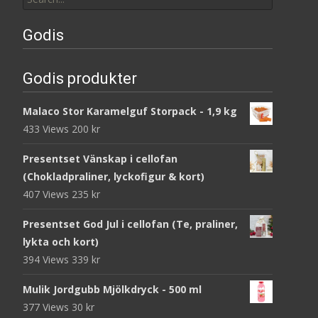
for:
Godis
Godis produkter
Malaco Stor Karamelguf Storpack - 1,9 kg
433 Views
200
kr
Presentset Vänskap i cellofan
(Chokladpraliner, lyckofigur & kort)
407 Views
235
kr
Presentset God Jul i cellofan (Te, praliner,
lykta och kort)
394 Views
339
kr
Mulik Jordgubb Mjölkdryck - 500 ml
377 Views
30
kr