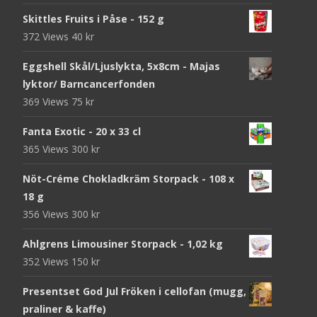
Skittles Fruits i Påse - 152 g
372 Views
40
kr
Eggshell Skål/Ljuslykta, 5x8cm - Majas
lyktor/ Barncancerfonden
369 Views
75
kr
Fanta Exotic - 20 x 33 cl
365 Views
300
kr
Nöt-Créme Chokladkräm Storpack - 108 x
18 g
356 Views
300
kr
Ahlgrens Limousiner Storpack - 1,02 kg
352 Views
150
kr
Presentset God Jul Fröken i cellofan (mugg,
praliner & kaffe)