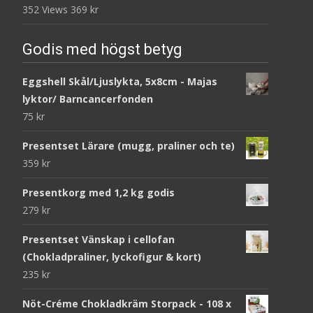
352 Views
369
kr
Godis med högst betyg
Eggshell Skål/Ljuslykta, 5x8cm - Majas
lyktor/ Barncancerfonden
75
kr
Presentset Lärare (mugg, praliner och te)
359
kr
Presentkorg med 1,2 kg godis
279
kr
Presentset Vänskap i cellofan
(Chokladpraliner, lyckofigur & kort)
235
kr
Nöt-Créme Chokladkräm Storpack - 108 x