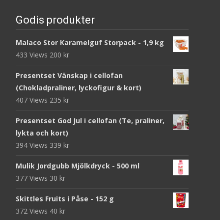
Godis produkter
Malaco Stor Karamelguf Storpack - 1,9 kg
433 Views
200
kr
Presentset Vänskap i cellofan
(Chokladpraliner, lyckofigur & kort)
407 Views
235
kr
Presentset God Jul i cellofan (Te, praliner,
lykta och kort)
394 Views
339
kr
Mulik Jordgubb Mjölkdryck - 500 ml
377 Views
30
kr
Skittles Fruits i Påse - 152 g
372 Views
40
kr