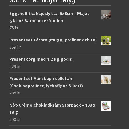
Godis med högst betyg
Eggshell Skål/Ljuslykta, 5x8cm - Majas
lyktor/ Barncancerfonden
75
kr
Presentset Lärare (mugg, praliner och te)
359
kr
Presentkorg med 1,2 kg godis
279
kr
Presentset Vänskap i cellofan
(Chokladpraliner, lyckofigur & kort)
235
kr
Nöt-Créme Chokladkräm Storpack - 108 x
18 g
300
kr