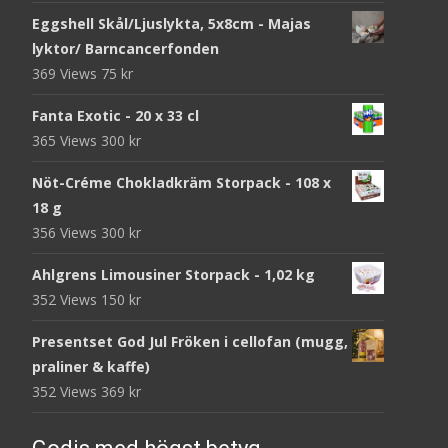
Eggshell Skål/Ljuslykta, 5x8cm - Majas
lyktor/ Barncancerfonden
369 Views
75
kr
Fanta Exotic - 20 x 33 cl
365 Views
300
kr
Nöt-Créme Chokladkräm Storpack - 108 x
18 g
356 Views
300
kr
Ahlgrens Limousiner Storpack - 1,02 kg
352 Views
150
kr
Presentset God Jul Fröken i cellofan (mugg,
praliner & kaffe)
352 Views
369
kr