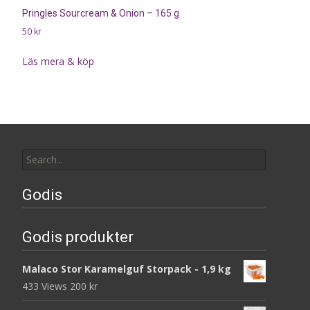
Pringles Sourcream & Onion – 165 g
50
kr
Läs mera & köp
Search
for:
Godis
Godis produkter
Malaco Stor Karamelguf Storpack - 1,9 kg
433 Views
200
kr