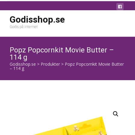
Godisshop.se
Godis på internet
Popz Popcornkit Movie Butter –
114 g
Godisshop.se
>
Produkter
>
Popz Popcornkit Movie Butter
– 114 g