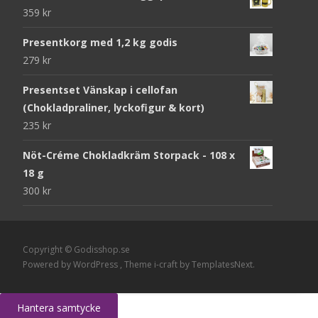
359
kr
Presentkorg med 1,2 kg godis
279
kr
Presentset Vänskap i cellofan
(Chokladpraliner, lyckofigur & kort)
235
kr
Nöt-Créme Chokladkräm Storpack - 108 x
18 g
300
kr
Copyright © Godisshop.se
Powered by WordPress
, Theme
i-craft
by TemplatesNext.
Hantera samtycke