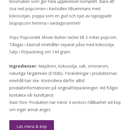
biosmaken som gör hela upplevelsen komplett. Bara att
ösa ned popcornen i kastrullen tillsammans med
kokosoljan, poppa som en gud och njut av nypoppade
biopopcorn hemma i vardagsrummet!
Popz Popcornkit Movie Butter räcker till 3-4 liter popcorn.
Tillagas i kastrull innehåller separat påse med kokosolja.
Säljs i förpackning om 144 gram.
Ingredienser:
Majskorn, kokosolja, salt, smörarom,
naturliga färgämnen (E160b). Förändringar i produkternas
innehåll kan ske. Kontrollera därför alltid
produktinformationen på originalförpackningen. Vid frågor
kontakta vår kundtjänst.
Bäst före: Produkten har minst 4 veckors hållbarhet vid köp
om inget annat anges.
Läs mera & köp