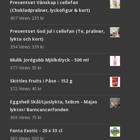
Presentset Vänskap i cellofan
(Chokladpraliner, lyckofigur & kort)
407 Views
235
kr
Presentset God Jul i cellofan (Te, praliner,
lykta och kort)
394 Views
339
kr
Mulik Jordgubb Mjölkdryck - 500 ml
377 Views
30
kr
Skittles Fruits i Påse - 152 g
372 Views
40
kr
Eggshell Skål/Ljuslykta, 5x8cm - Majas
lyktor/ Barncancerfonden
369 Views
75
kr
Fanta Exotic - 20 x 33 cl
365 Views
300
kr