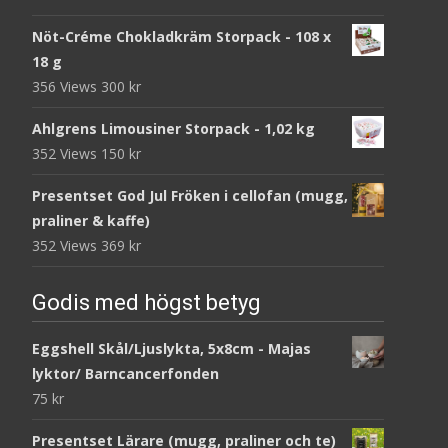
Nöt-Créme Chokladkräm Storpack - 108 x
18 g
356 Views
300
kr
Ahlgrens Limousiner Storpack - 1,02 kg
352 Views
150
kr
Presentset God Jul Fröken i cellofan (mugg,
praliner & kaffe)
352 Views
369
kr
Godis med högst betyg
Eggshell Skål/Ljuslykta, 5x8cm - Majas
lyktor/ Barncancerfonden
75
kr
Presentset Lärare (mugg, praliner och te)