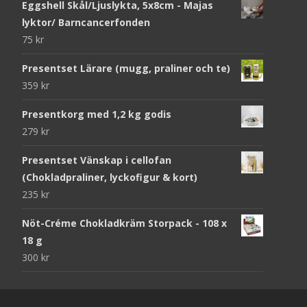
Eggshell Skål/Ljuslykta, 5x8cm - Majas
lyktor/ Barncancerfonden
75
kr
Presentset Lärare (mugg, praliner och te)
359
kr
Presentkorg med 1,2 kg godis
279
kr
Presentset Vänskap i cellofan
(Chokladpraliner, lyckofigur & kort)
235
kr
Nöt-Créme Chokladkräm Storpack - 108 x
18 g
300
kr