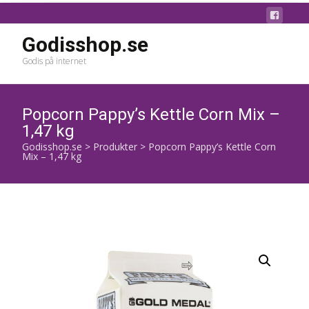
Godisshop.se
Godis på internet
Popcorn Pappy’s Kettle Corn Mix –
1,47 kg
Godisshop.se
>
Produkter
>
Popcorn Pappy’s Kettle Corn
Mix – 1,47 kg