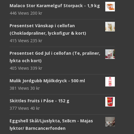
Malaco Stor Karamelguf Storpack - 1,9 kg
446 Views
200
kr
Presentset Vänskap i cellofan
(Chokladpraliner, lyckofigur & kort)
415 Views
235
kr
Presentset God Jul i cellofan (Te, praliner,
lykta och kort)
405 Views
339
kr
Mulik Jordgubb Mjölkdryck - 500 ml
381 Views
30
kr
Skittles Fruits i Påse - 152 g
377 Views
40
kr
Eggshell Skål/Ljuslykta, 5x8cm - Majas
lyktor/ Barncancerfonden