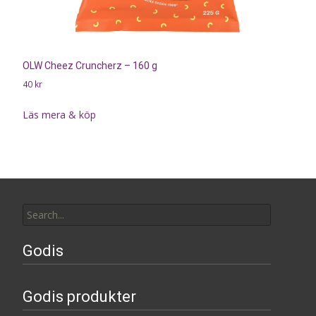
OLW Cheez Cruncherz – 160 g
40
kr
Läs mera & köp
Search
for:
Godis
Godis produkter