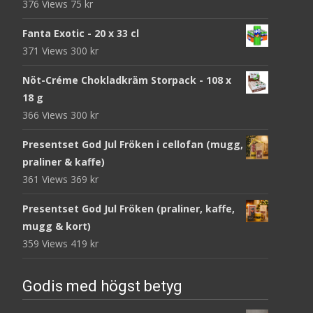
376 Views
75
kr
Fanta Exotic - 20 x 33 cl
371 Views
300
kr
Nöt-Créme Chokladkräm Storpack - 108 x
18 g
366 Views
300
kr
Presentset God Jul Fröken i cellofan (mugg,
praliner & kaffe)
361 Views
369
kr
Presentset God Jul Fröken (praliner, kaffe,
mugg & kort)
359 Views
419
kr
Godis med högst betyg