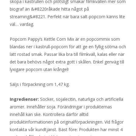
skopa i kastrullen och plötsligt smakar filmkvällen mer som
biograf än &#8220råkade hitta något på
streaming&#8221. Perfekt när bara salt-popcorn känns lite
väl… vardag.
Popcorn Pappy’s Kettle Corn Mix är en popcornmix som
blandas ner i kastrull-popcorn för att ge en fyllig sötma och
lätt rostad smak. Passar lika bra till filmkväll, kalas eller när
det bara behövs något extra gott i skålen. Enkel genväg till
lyxigare popcorn utan krångel!
Säljs i förpackning om 1,47 kg.
Ingredienser:
Socker, sojalecitin, naturliga och artificiella
aromer. Innehåller soja. Förändringar i produkternas
innehåll kan ske. Kontrollera därför alltid
produktinformationen på originalförpackningen. Vid frågor
kontakta vår kundtjänst. Bäst före: Produkten har minst 4