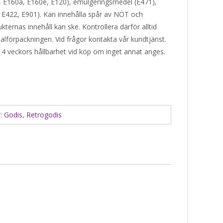
E160a, E160e, E120), emulgeringsmedel (E471),
 E422, E901). Kan innehålla spår av NÖT och
ernas innehåll kan ske. Kontrollera därför alltid
alförpackningen. Vid frågor kontakta vår kundtjänst.
 4 veckors hållbarhet vid köp om inget annat anges.
r:
Godis
,
Retrogodis