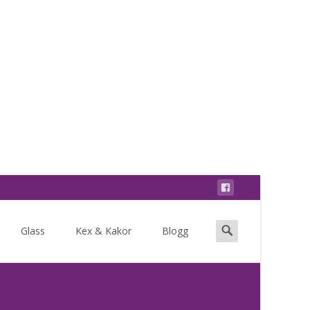
Search
Glass
Kex & Kakor
Blogg
for: