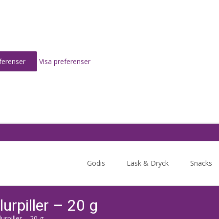
ferenser
Visa preferenser
Skip
to
Godis
Läsk & Dryck
Snacks
content
rpiller – 20 g
rpiller – 20 g