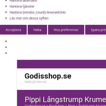
Hantera alternativ
Hantera tjänster
Hantera {vendor_count}-leverantörer
Läs mer om dessa syften
Acceptera
Neka
Visa preferenser
Spara pre
Godisshop.se
Godis på internet
Pippi Långstrump Krumelu
Godisshop.se
>
Produkter
>
Pippi Långstrump Krumelu