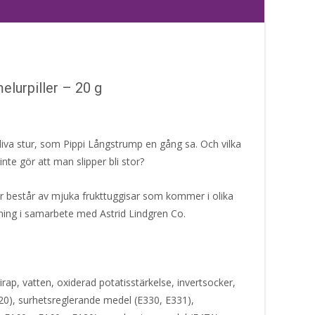
lurpiller – 20 g
te bliva stur, som Pippi Långstrump en gång sa. Och vilka
 inte gör att man slipper bli stor?
r består av mjuka frukttuggisar som kommer i olika
rkning i samarbete med Astrid Lindgren Co.
rap, vatten, oxiderad potatisstärkelse, invertsocker,
420), surhetsreglerande medel (E330, E331),