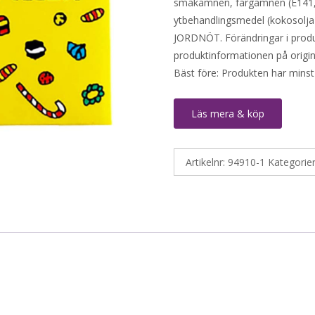
smakämnen, färgämnen (E141, 
ytbehandlingsmedel (kokosolja
JORDNÖT. Förändringar i produkt
produktinformationen på origin
Bäst före: Produkten har minst
Läs mera & köp
Artikelnr:
94910-1
Kategorie