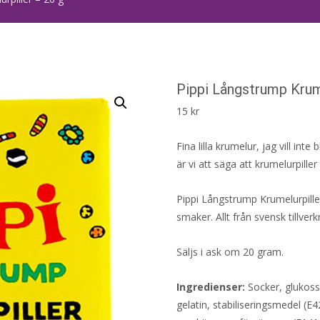
Pippi Långstrump Krume
15
kr
Fina lilla krumelur, jag vill in
är vi att säga att krumelurpiller
Pippi Långstrump Krumelurpille
smaker. Allt från svensk tillve
Säljs i ask om 20 gram.
Ingredienser:
Socker, glukossi
gelatin, stabiliseringsmedel (E