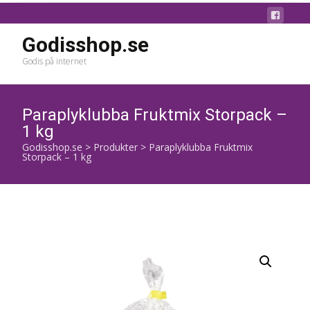
Godisshop.se
Godis på internet
Paraplyklubba Fruktmix Storpack –
1 kg
Godisshop.se
>
Produkter
>
Paraplyklubba Fruktmix
Storpack – 1 kg