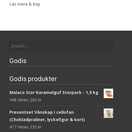
Läs mera & köp
Search
for:
Godis
Godis produkter
Malaco Stor Karamelguf Storpack - 1,9 kg
448 Views
200
kr
Presentset Vänskap i cellofan
(Chokladpraliner, lyckofigur & kort)
417 Views
235
kr