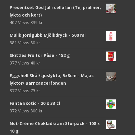
Presentset God Jul i cellofan (Te, praliner,
lykta och kort)
407 Views
339
kr
Mulik Jordgubb Mjölkdryck - 500 ml
381 Views
30
kr
Skittles Fruits i Påse - 152 g
377 Views
40
kr
Eggshell Skål/Ljuslykta, 5x8cm - Majas
lyktor/ Barncancerfonden
377 Views
75
kr
Fanta Exotic - 20 x 33 cl
372 Views
300
kr
Nöt-Créme Chokladkräm Storpack - 108 x
18 g