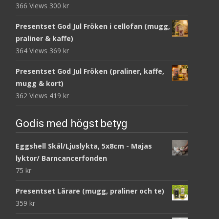
366 Views
300
kr
Presentset God Jul Fröken i cellofan (mugg,
praliner & kaffe)
364 Views
369
kr
Presentset God Jul Fröken (praliner, kaffe,
mugg & kort)
362 Views
419
kr
Godis med högst betyg
Eggshell Skål/Ljuslykta, 5x8cm - Majas
lyktor/ Barncancerfonden
75
kr
Presentset Lärare (mugg, praliner och te)
359
kr