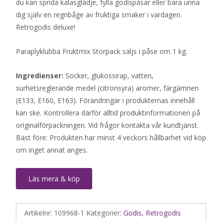
du kan sprida kalasglädje, fylla godispåsar eller bara unna
dig själv en regnbåge av fruktiga smaker i vardagen.
Retrogodis deluxe!
Paraplyklubba Fruktmix Storpack säljs i påse om 1 kg.
Ingredienser:
Socker, glukossirap, vatten,
surhetsreglerande medel (citronsyra) aromer, färgämnen
(E133, E160, E163). Förändringar i produkternas innehåll
kan ske. Kontrollera därför alltid produktinformationen på
originalförpackningen. Vid frågor kontakta vår kundtjänst.
Bäst före: Produkten har minst 4 veckors hållbarhet vid köp
om inget annat anges.
Läs mera & köp
Artikelnr:
109968-1
Kategorier:
Godis
,
Retrogodis