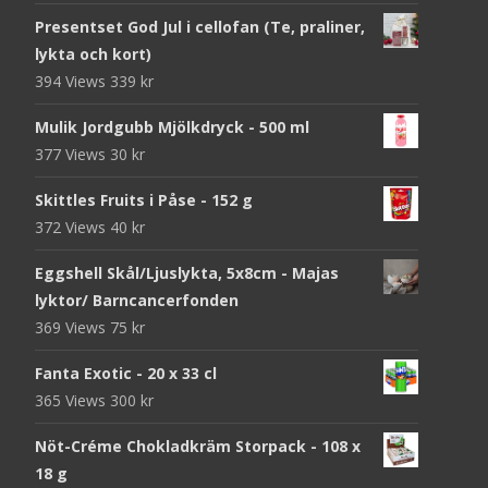
Presentset God Jul i cellofan (Te, praliner,
lykta och kort)
394 Views
339
kr
Mulik Jordgubb Mjölkdryck - 500 ml
377 Views
30
kr
Skittles Fruits i Påse - 152 g
372 Views
40
kr
Eggshell Skål/Ljuslykta, 5x8cm - Majas
lyktor/ Barncancerfonden
369 Views
75
kr
Fanta Exotic - 20 x 33 cl
365 Views
300
kr
Nöt-Créme Chokladkräm Storpack - 108 x
18 g