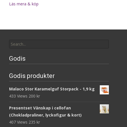
Läs mera & köp
Search
for:
Godis
Godis produkter
Malaco Stor Karamelguf Storpack - 1,9 kg
433 Views
200
kr
Presentset Vänskap i cellofan
(Chokladpraliner, lyckofigur & kort)
407 Views
235
kr