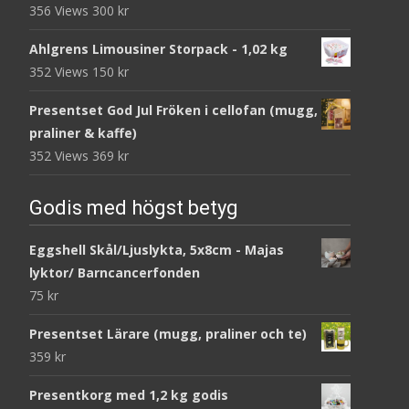
356 Views
300
kr
Ahlgrens Limousiner Storpack - 1,02 kg
352 Views
150
kr
Presentset God Jul Fröken i cellofan (mugg,
praliner & kaffe)
352 Views
369
kr
Godis med högst betyg
Eggshell Skål/Ljuslykta, 5x8cm - Majas
lyktor/ Barncancerfonden
75
kr
Presentset Lärare (mugg, praliner och te)
359
kr
Presentkorg med 1,2 kg godis