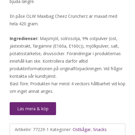
bjuda längre.
En påse OLW Maxibag Cheez Cruncherz är maxad med
hela 420 gram.
Ingredienser:
Majsmjöl, solrosolja, 9% ostpulver (ost,
jästextrakt, färgämne (E160a, E160c)), mjölkpulver, salt,
potatisstärkelse, druvsocker. Förändringar i produkternas
innehåll kan ske. Kontrollera därför alltid
produktinformationen på originalförpackningen. Vid frågor
kontakta vår kundtjänst.
Bäst före: Produkten har minst 4 veckors hållbarhet vid köp
om inget annat anges.
Läs mera & köp
Artikelnr:
77229-1
Kategorier:
Ostbågar
,
Snacks