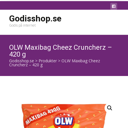
Godisshop.se
Godis på internet
OLW Maxibag Cheez Cruncherz –
420 g
Godisshop.se
>
Produkter
>
OLW Maxibag Cheez
Cruncherz – 420 g