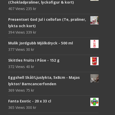
(Chokladpraliner, lyckofigur & kort)
407 Views
235
kr
Presentset God Jul i cellofan (Te, praliner,
lykta och kort)
394 Views
339
kr
Mulik Jordgubb Mjölkdryck - 500 ml
377 Views
30
kr
Skittles Fruits i Påse - 152 g
372 Views
40
kr
Eggshell Skål/Ljuslykta, 5x8cm - Majas
lyktor/ Barncancerfonden
369 Views
75
kr
Fanta Exotic - 20 x 33 cl
365 Views
300
kr