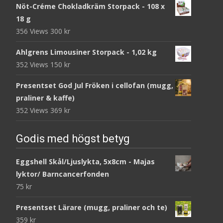
Nöt-Créme Chokladkräm Storpack - 108 x
18 g
356 Views
300
kr
Ahlgrens Limousiner Storpack - 1,02 kg
352 Views
150
kr
Presentset God Jul Fröken i cellofan (mugg,
praliner & kaffe)
352 Views
369
kr
Godis med högst betyg
Eggshell Skål/Ljuslykta, 5x8cm - Majas
lyktor/ Barncancerfonden
75
kr
Presentset Lärare (mugg, praliner och te)
359
kr