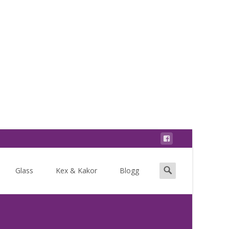
Search
Glass
Kex & Kakor
Blogg
for: