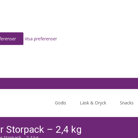
ferenser
Visa preferenser
Skip
to
Godis
Läsk & Dryck
Snacks
content
r Storpack – 2,4 kg
r Storpack – 2,4 kg