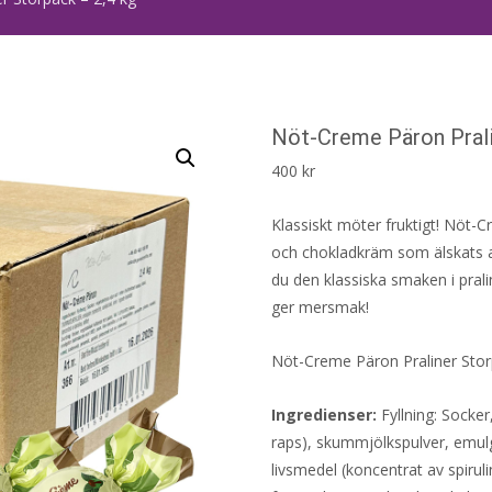
Nöt-Creme Päron Prali
400
kr
Klassiskt möter fruktigt! Nöt-
och chokladkräm som älskats av
du den klassiska smaken i prali
ger mersmak!
Nöt-Creme Päron Praliner Storp
Ingredienser:
Fyllning: Socker
raps), skummjölkspulver, emulga
livsmedel (koncentrat av spiruli