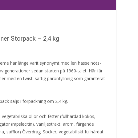
ner Storpack – 2,4 kg
Creme har länge varit synonymt med len hasselnöts-
 generationer sedan starten på 1960-talet. Här får
ner med en twist: saftig päronfyllning som garanterat
ack säljs i förpackning om 2,4 kg.
, vegetabiliska oljor och fetter (fullhärdad kokos,
tor (rapslecitin), vaniljextrakt, arom, färgande
na, safflor) Överdrag: Socker, vegetabiliskt fullhärdat