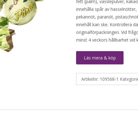
fett (palm), vasslepulver, kaka
innehålla spår av hasselnötter,
pekannöt, paranöt, pistaschnö
innehåll kan ske. Kontrollera d
originalförpackningen. Vid fråg
minst 4 veckors hållbarhet vid
Läs mera & köp
Artikelnr:
109568-1
Kategori