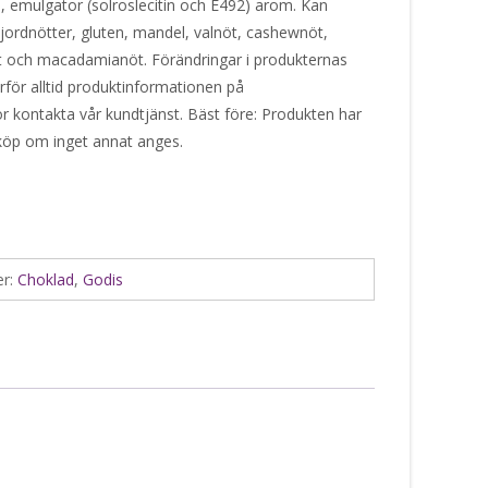
o, emulgator (solroslecitin och E492) arom. Kan
 jordnötter, gluten, mandel, valnöt, cashewnöt,
t och macadamianöt. Förändringar i produkternas
ärför alltid produktinformationen på
or kontakta vår kundtjänst. Bäst före: Produkten har
 köp om inget annat anges.
er:
Choklad
,
Godis