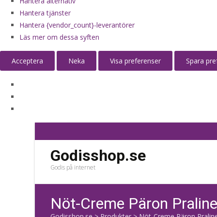
Hantera alternativ
Hantera tjänster
Hantera {vendor_count}-leverantörer
Läs mer om dessa syften
Acceptera
Neka
Visa preferenser
Spara pre
Godisshop.se
Godis på internet
Nöt-Creme Päron Praline
Godisshop.se
>
Produkter
>
Nöt-Creme Päron Praline