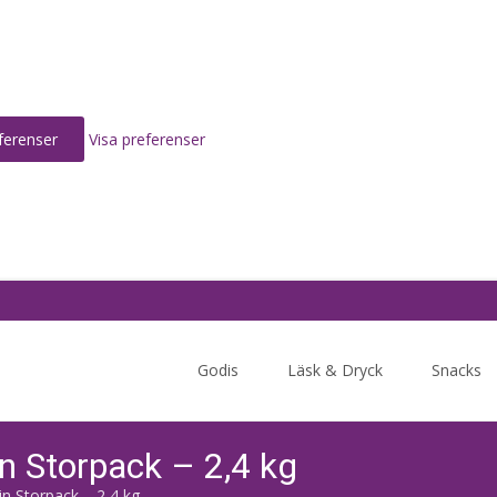
ferenser
Visa preferenser
Skip
to
Godis
Läsk & Dryck
Snacks
content
n Storpack – 2,4 kg
n Storpack – 2,4 kg