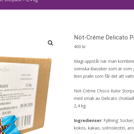
Nöt-Créme Delicato Pr
400
kr
Magi uppstår när man kombine
svenska klassiker som är som g
liten pralin som får det att v
Nöt-Créme Choco Kulor Storpac
med smak av Delicato chokladbo
2,4 kg.
Ingredienser
: Fyllning: Socke
kokos, kakao, solroslecitin, aro