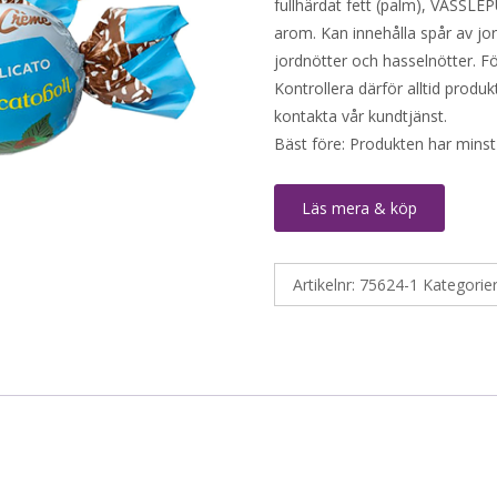
fullhärdat fett (palm), VASSLE
arom. Kan innehålla spår av jor
jordnötter och hasselnötter. Fö
Kontrollera därför alltid produ
kontakta vår kundtjänst.
Bäst före: Produkten har minst
Läs mera & köp
Artikelnr:
75624-1
Kategorie