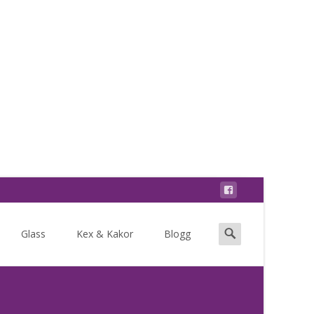
Search
Glass
Kex & Kakor
Blogg
for: