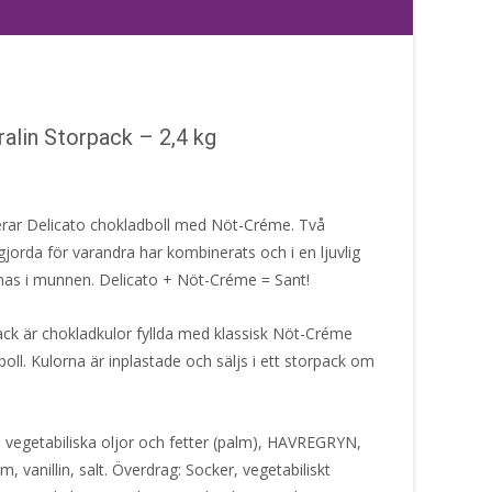
alin Storpack – 2,4 kg
rar Delicato chokladboll med Nöt-Créme. Två
jorda för varandra har kombinerats och i en ljuvlig
attnas i munnen. Delicato + Nöt-Créme = Sant!
k är chokladkulor fyllda med klassisk Nöt-Créme
ll. Kulorna är inplastade och säljs i ett storpack om
r, vegetabiliska oljor och fetter (palm), HAVREGRYN,
m, vanillin, salt. Överdrag: Socker, vegetabiliskt