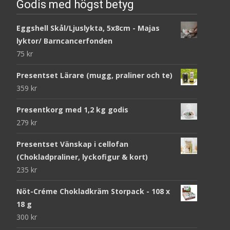
Godis med högst betyg
Eggshell Skål/Ljuslykta, 5x8cm - Majas
lyktor/ Barncancerfonden
75
kr
Presentset Lärare (mugg, praliner och te)
359
kr
Presentkorg med 1,2 kg godis
279
kr
Presentset Vänskap i cellofan
(Chokladpraliner, lyckofigur & kort)
235
kr
Nöt-Créme Chokladkräm Storpack - 108 x
18 g
300
kr