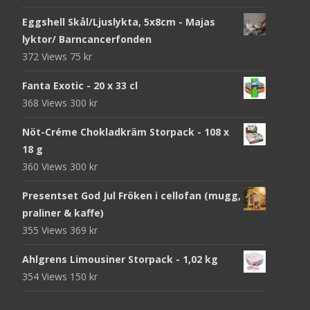
Eggshell Skål/Ljuslykta, 5x8cm - Majas
lyktor/ Barncancerfonden
372 Views
75
kr
Fanta Exotic - 20 x 33 cl
368 Views
300
kr
Nöt-Créme Chokladkräm Storpack - 108 x
18 g
360 Views
300
kr
Presentset God Jul Fröken i cellofan (mugg,
praliner & kaffe)
355 Views
369
kr
Ahlgrens Limousiner Storpack - 1,02 kg
354 Views
150
kr