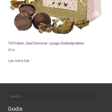
Till Fröken, Glad Sommar- Lyxiga chokladpraliner
95
kr
Läs mera här
Search
for:
Godis