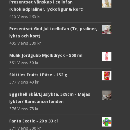
Presentset Vänskap i cellofan
(Chokladpraliner, lyckofigur & kort)
415 Views
235
kr
Presentset God Jul i cellofan (Te, praliner,
lykta och kort)
405 Views
339
kr
Mulik Jordgubb Mjölkdryck - 500 ml
381 Views
30
kr
Skittles Fruits i Påse - 152 g
377 Views
40
kr
Eggshell Skål/Ljuslykta, 5x8cm - Majas
lyktor/ Barncancerfonden
376 Views
75
kr
Fanta Exotic - 20 x 33 cl
371 Views
300
kr