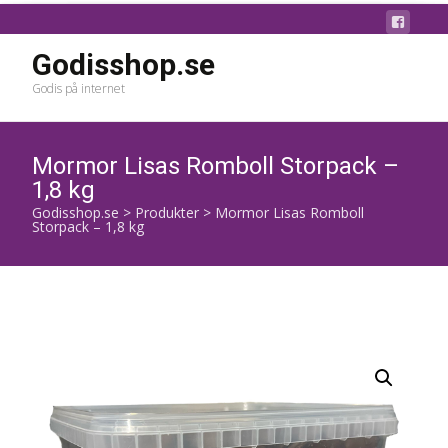
Godisshop.se
Godis på internet
Mormor Lisas Romboll Storpack –
1,8 kg
Godisshop.se
>
Produkter
>
Mormor Lisas Romboll
Storpack – 1,8 kg