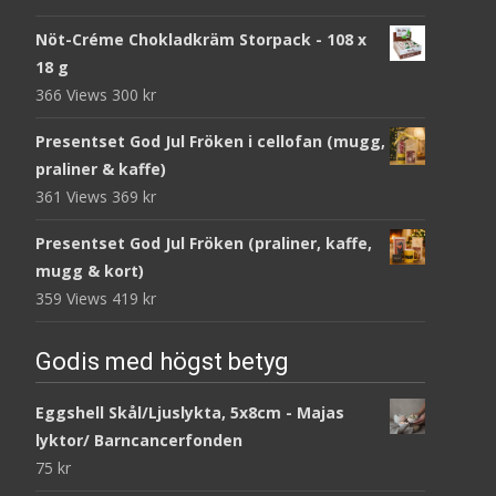
Nöt-Créme Chokladkräm Storpack - 108 x
18 g
366 Views
300
kr
Presentset God Jul Fröken i cellofan (mugg,
praliner & kaffe)
361 Views
369
kr
Presentset God Jul Fröken (praliner, kaffe,
mugg & kort)
359 Views
419
kr
Godis med högst betyg
Eggshell Skål/Ljuslykta, 5x8cm - Majas
lyktor/ Barncancerfonden
75
kr