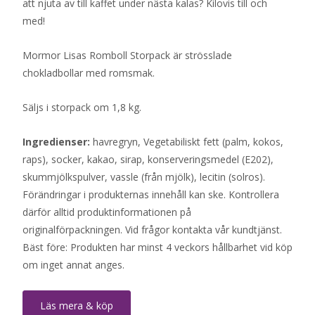
att njuta av till kaffet under nästa kalas? Kilovis till och
med!
Mormor Lisas Romboll Storpack är strösslade
chokladbollar med romsmak.
Säljs i storpack om 1,8 kg.
Ingredienser:
havregryn, Vegetabiliskt fett (palm, kokos,
raps), socker, kakao, sirap, konserveringsmedel (E202),
skummjölkspulver, vassle (från mjölk), lecitin (solros).
Förändringar i produkternas innehåll kan ske. Kontrollera
därför alltid produktinformationen på
originalförpackningen. Vid frågor kontakta vår kundtjänst.
Bäst före: Produkten har minst 4 veckors hållbarhet vid köp
om inget annat anges.
Läs mera & köp