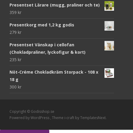
Presentset Lärare (mugg, praliner och te)
359
kr
Presentkorg med 1,2 kg godis
279
kr
Presentset Vänskap i cellofan
(Chokladpraliner, lyckofigur & kort)
235
kr
Nöt-Créme Chokladkräm Storpack - 108 x
18 g
300
kr
Copyright © Godisshop.se
Powered by WordPress
, Theme
i-craft
by TemplatesNext.