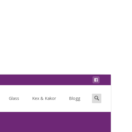
Search
Glass
Kex & Kakor
Blogg
for: