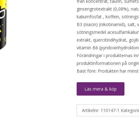
från koncentrat, taurin, surhet
ginsengrotextrakt (0,08%), nat
kaliumfosfat , koffein, sötnin
B3 (niacin) (nikotinamid), salt
sötningsmedel acesulfamkalium, 
extrakt, quercitindihydrat, go
vitamin B6 (pyridoxinhydroklor
Förändringar i produkternas inne
produktinformationen på origin
Bäst före: Produkten har minst
Läs mera & köp
Artikelnr:
110147-1
Kategori