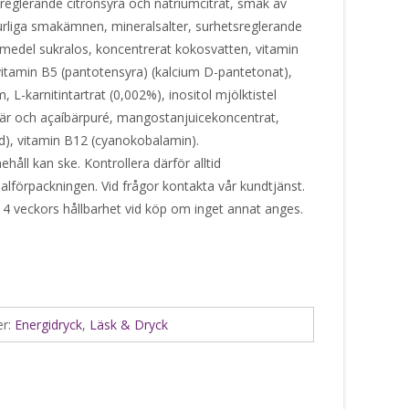
sreglerande citronsyra och natriumcitrat, smak av
urliga smakämnen, mineralsalter, surhetsreglerande
gsmedel sukralos, koncentrerat kokosvatten, vitamin
, vitamin B5 (pantotensyra) (kalcium D-pantetonat),
L-karnitintartrat (0,002%), inositol mjölktistel
jibär och açaíbärpuré, mangostanjuicekoncentrat,
id), vitamin B12 (cyanokobalamin).
håll kan ske. Kontrollera därför alltid
alförpackningen. Vid frågor kontakta vår kundtjänst.
 4 veckors hållbarhet vid köp om inget annat anges.
er:
Energidryck
,
Läsk & Dryck