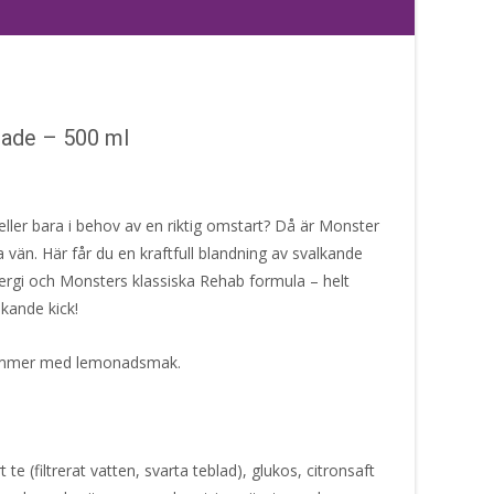
ade – 500 ml
ller bara i behov av en riktig omstart? Då är Monster
än. Här får du en kraftfull blandning av svalkande
ergi och Monsters klassiska Rehab formula – helt
skande kick!
mmer med lemonadsmak.
t te (filtrerat vatten, svarta teblad), glukos, citronsaft