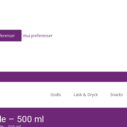
ferenser
Visa preferenser
Skip
to
Godis
Läsk & Dryck
Snacks
content
e – 500 ml
e – 500 ml