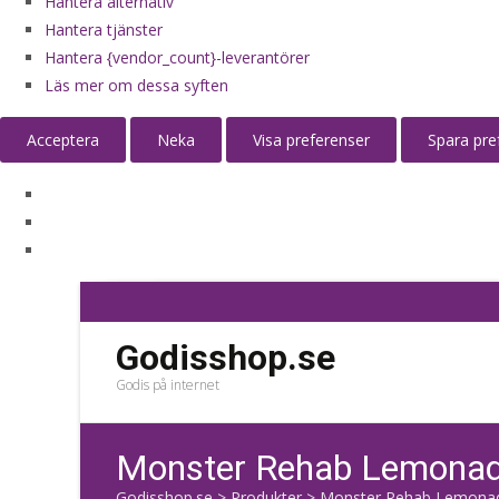
Hantera alternativ
Hantera tjänster
Hantera {vendor_count}-leverantörer
Läs mer om dessa syften
Acceptera
Neka
Visa preferenser
Spara pre
Godisshop.se
Godis på internet
Monster Rehab Lemonad
Godisshop.se
>
Produkter
>
Monster Rehab Lemonad