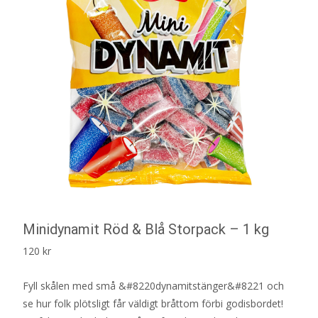
Minidynamit Röd & Blå Storpack – 1 kg
120
kr
Fyll skålen med små &#8220dynamitstänger&#8221 och
se hur folk plötsligt får väldigt bråttom förbi godisbordet!