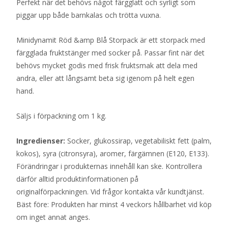
Perfekt när det behövs något färgglatt och syrligt som
piggar upp både barnkalas och trötta vuxna.
Minidynamit Röd &amp Blå Storpack är ett storpack med
färgglada fruktstänger med socker på. Passar fint när det
behövs mycket godis med frisk fruktsmak att dela med
andra, eller att långsamt beta sig igenom på helt egen
hand.
Säljs i förpackning om 1 kg.
Ingredienser:
Socker, glukossirap, vegetabiliskt fett (palm,
kokos), syra (citronsyra), aromer, färgämnen (E120, E133).
Förändringar i produkternas innehåll kan ske. Kontrollera
därför alltid produktinformationen på
originalförpackningen. Vid frågor kontakta vår kundtjänst.
Bäst före: Produkten har minst 4 veckors hållbarhet vid köp
om inget annat anges.