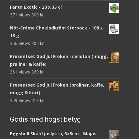
Fanta Exotic - 20 x 33 cl
371 Views
300
kr
Nöt-Créme Chokladkräm Storpack - 108 x
18 g
366 Views
300
kr
Presentset God Jul Fröken i cellofan (mugg,
praliner & kaffe)
361 Views
369
kr
Presentset God Jul Fröken (praliner, kaffe,
mugg & kort)
359 Views
419
kr
Godis med högst betyg
Eggshell Skål/Ljuslykta, 5x8cm - Majas