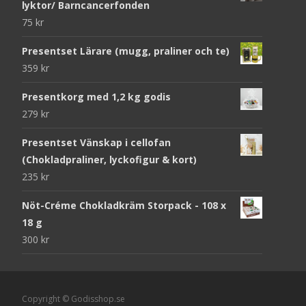
lyktor/ Barncancerfonden
75
kr
Presentset Lärare (mugg, praliner och te)
359
kr
Presentkorg med 1,2 kg godis
279
kr
Presentset Vänskap i cellofan
(Chokladpraliner, lyckofigur & kort)
235
kr
Nöt-Créme Chokladkräm Storpack - 108 x
18 g
300
kr
Copyright © Godisshop.se