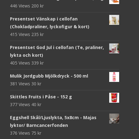
446 Views
200
kr
Presentset Vänskap i cellofan
(Chokladpraliner, lyckofigur & kort)
415 Views
235
kr
Presentset God Jul i cellofan (Te, praliner,
lykta och kort)
405 Views
339
kr
Mulik Jordgubb Mjölkdryck - 500 ml
381 Views
30
kr
Skittles Fruits i Påse - 152 g
377 Views
40
kr
Eggshell Skål/Ljuslykta, 5x8cm - Majas
lyktor/ Barncancerfonden
376 Views
75
kr