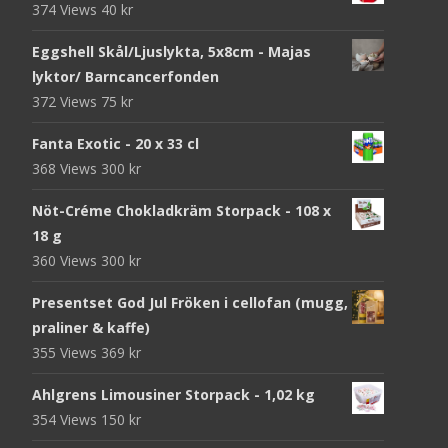
374 Views
40
kr
Eggshell Skål/Ljuslykta, 5x8cm - Majas
lyktor/ Barncancerfonden
372 Views
75
kr
Fanta Exotic - 20 x 33 cl
368 Views
300
kr
Nöt-Créme Chokladkräm Storpack - 108 x
18 g
360 Views
300
kr
Presentset God Jul Fröken i cellofan (mugg,
praliner & kaffe)
355 Views
369
kr
Ahlgrens Limousiner Storpack - 1,02 kg
354 Views
150
kr