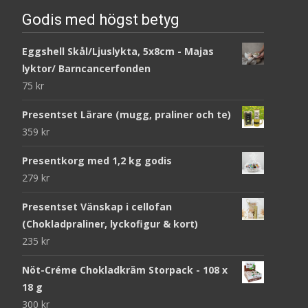
Godis med högst betyg
Eggshell Skål/Ljuslykta, 5x8cm - Majas
lyktor/ Barncancerfonden
75
kr
Presentset Lärare (mugg, praliner och te)
359
kr
Presentkorg med 1,2 kg godis
279
kr
Presentset Vänskap i cellofan
(Chokladpraliner, lyckofigur & kort)
235
kr
Nöt-Créme Chokladkräm Storpack - 108 x
18 g
300
kr