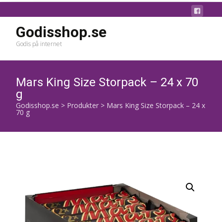
Godisshop.se
Godis på internet
Mars King Size Storpack – 24 x 70
g
Godisshop.se
>
Produkter
>
Mars King Size Storpack – 24 x
70 g