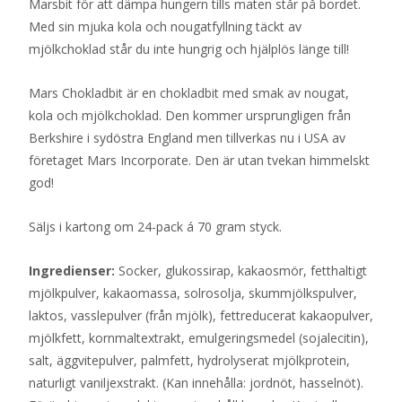
Marsbit för att dämpa hungern tills maten står på bordet.
Med sin mjuka kola och nougatfyllning täckt av
mjölkchoklad står du inte hungrig och hjälplös länge till!
Mars Chokladbit är en chokladbit med smak av nougat,
kola och mjölkchoklad. Den kommer ursprungligen från
Berkshire i sydöstra England men tillverkas nu i USA av
företaget Mars Incorporate. Den är utan tvekan himmelskt
god!
Säljs i kartong om 24-pack á 70 gram styck.
Ingredienser:
Socker, glukossirap, kakaosmör, fetthaltigt
mjölkpulver, kakaomassa, solrosolja, skummjölkspulver,
laktos, vasslepulver (från mjölk), fettreducerat kakaopulver,
mjölkfett, kornmaltextrakt, emulgeringsmedel (sojalecitin),
salt, äggvitepulver, palmfett, hydrolyserat mjölkprotein,
naturligt vaniljexstrakt. (Kan innehålla: jordnöt, hasselnöt).