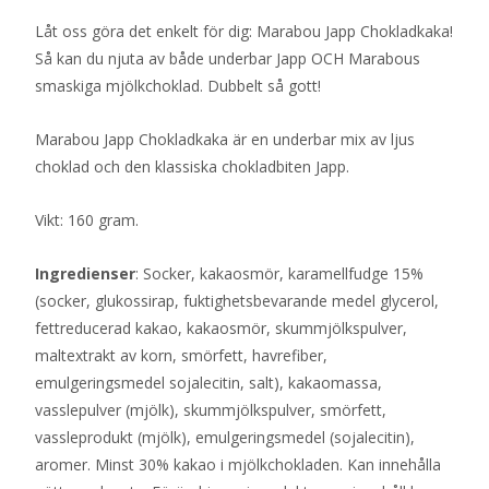
Låt oss göra det enkelt för dig: Marabou Japp Chokladkaka!
Så kan du njuta av både underbar Japp OCH Marabous
smaskiga mjölkchoklad. Dubbelt så gott!
Marabou Japp Chokladkaka är en underbar mix av ljus
choklad och den klassiska chokladbiten Japp.
Vikt: 160 gram.
Ingredienser
: Socker, kakaosmör, karamellfudge 15%
(socker, glukossirap, fuktighetsbevarande medel glycerol,
fettreducerad kakao, kakaosmör, skummjölkspulver,
maltextrakt av korn, smörfett, havrefiber,
emulgeringsmedel sojalecitin, salt), kakaomassa,
vasslepulver (mjölk), skummjölkspulver, smörfett,
vassleprodukt (mjölk), emulgeringsmedel (sojalecitin),
aromer. Minst 30% kakao i mjölkchokladen. Kan innehålla