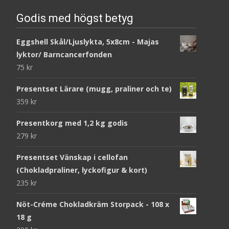
Godis med högst betyg
Eggshell Skål/Ljuslykta, 5x8cm - Majas
lyktor/ Barncancerfonden
75
kr
Presentset Lärare (mugg, praliner och te)
359
kr
Presentkorg med 1,2 kg godis
279
kr
Presentset Vänskap i cellofan
(Chokladpraliner, lyckofigur & kort)
235
kr
Nöt-Créme Chokladkräm Storpack - 108 x
18 g