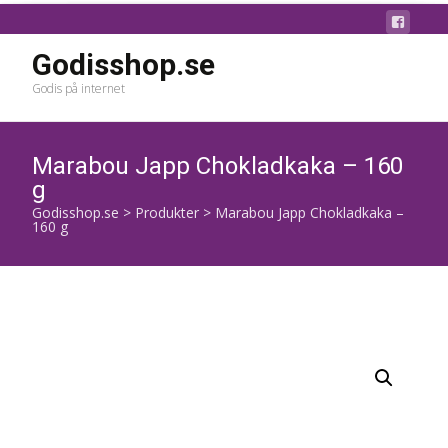
Godisshop.se
Godis på internet
Marabou Japp Chokladkaka – 160
g
Godisshop.se
>
Produkter
>
Marabou Japp Chokladkaka –
160 g