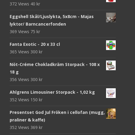
372 Views
40
kr
Eggshell Skål/Ljuslykta, 5x8cm - Majas
lyktor/ Barncancerfonden
369 Views
75
kr
Fanta Exotic - 20 x 33 cl
365 Views
300
kr
Nöt-Créme Chokladkräm Storpack - 108 x
18 g
356 Views
300
kr
Ahlgrens Limousiner Storpack - 1,02 kg
352 Views
150
kr
Presentset God Jul Fröken i cellofan (mugg,
praliner & kaffe)
352 Views
369
kr