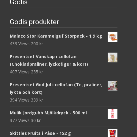
Godis
Godis produkter
Malaco Stor Karamelguf Storpack - 1,9 kg
433 Views
200
kr
Presentset Vänskap i cellofan
(Chokladpraliner, lyckofigur & kort)
407 Views
235
kr
Presentset God Jul i cellofan (Te, praliner,
lykta och kort)
394 Views
339
kr
Mulik Jordgubb Mjölkdryck - 500 ml
377 Views
30
kr
Skittles Fruits i Påse - 152 g