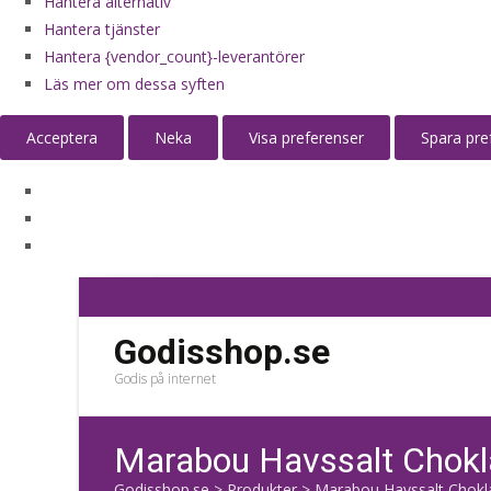
Hantera alternativ
Hantera tjänster
Hantera {vendor_count}-leverantörer
Läs mer om dessa syften
Acceptera
Neka
Visa preferenser
Spara pre
Godisshop.se
Godis på internet
Marabou Havssalt Chokl
Godisshop.se
>
Produkter
>
Marabou Havssalt Chokl