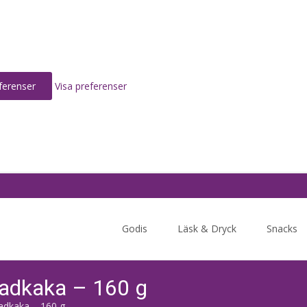
ferenser
Visa preferenser
Skip
to
Godis
Läsk & Dryck
Snacks
content
adkaka – 160 g
adkaka – 160 g