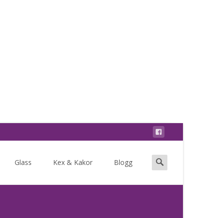
Search
Glass
Kex & Kakor
Blogg
for: