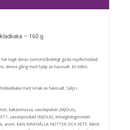
kladkaka – 160 g
e har tagit deras oemotståndeligt goda mjölkchoklad
re, denna gång med hjälp av havssalt. En tidlös
hokladkaka med smak av havssalt. Säljs i
smör, kakaomassa, vasslepulver (MJÖLK),
, vassleprodukt (MJÖLK), emulgeringsmedel
,3%, arom. KAN INNEHÅLLA NÖTTER OCH VETE. Minst