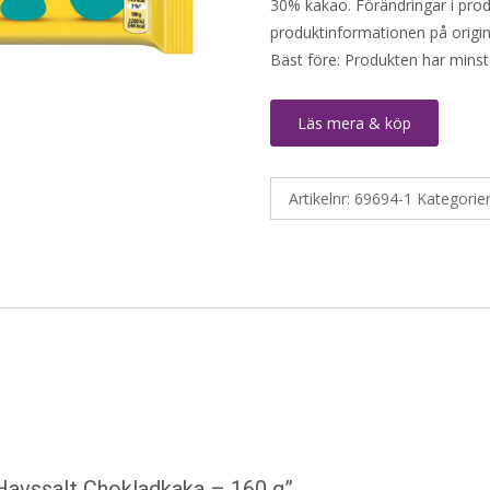
30% kakao. Förändringar i produ
produktinformationen på origin
Bäst före: Produkten har minst
Läs mera & köp
Artikelnr:
69694-1
Kategorie
Havssalt Chokladkaka – 160 g”