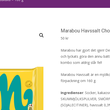
Marabou Havssalt Cho
50
kr
Marabou har gjort det igen! D
och lyckats göra den ännu bätt
kombo som aldrig slår fel!
Marabou Havssalt är en mjölkc
förpackning om 160 g.
Ingredienser
: Socker, kakao
SKUMMJÖLKSPULVER, SMÖRFETT
(SOJALECITINER), havssalt 0