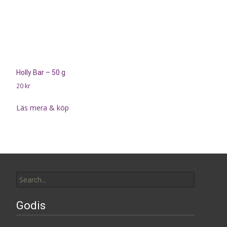
Holly Bar – 50 g
20
kr
Läs mera & köp
Search
for:
Godis