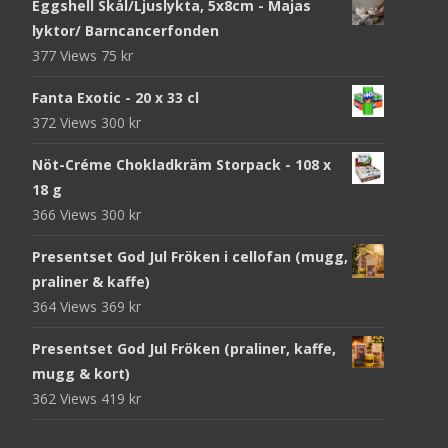
Eggshell Skål/Ljuslykta, 5x8cm - Majas
lyktor/ Barncancerfonden
377 Views
75
kr
Fanta Exotic - 20 x 33 cl
372 Views
300
kr
Nöt-Créme Chokladkräm Storpack - 108 x
18 g
366 Views
300
kr
Presentset God Jul Fröken i cellofan (mugg,
praliner & kaffe)
364 Views
369
kr
Presentset God Jul Fröken (praliner, kaffe,
mugg & kort)
362 Views
419
kr