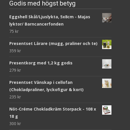
Godis med högst betyg
Eggshell Skål/Ljuslykta, 5x8cm - Majas
lyktor/ Barncancerfonden
75
kr
Presentset Lärare (mugg, praliner och te)
359
kr
Presentkorg med 1,2 kg godis
279
kr
Presentset Vänskap i cellofan
(Chokladpraliner, lyckofigur & kort)
235
kr
Nöt-Créme Chokladkräm Storpack - 108 x
18 g
300
kr