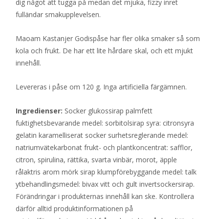
dig något att tugga på medan det mjuka, fizzy inret
fulländar smakupplevelsen.
Maoam Kastanjer Godispåse har fler olika smaker så som
kola och frukt. De har ett lite hårdare skal, och ett mjukt
innehåll.
Levereras i påse om 120 g. Inga artificiella färgämnen.
Ingredienser:
Socker glukossirap palmfett
fuktighetsbevarande medel: sorbitolsirap syra: citronsyra
gelatin karamelliserat socker surhetsreglerande medel:
natriumvätekarbonat frukt- och plantkoncentrat: safflor,
citron, spirulina, rättika, svarta vinbär, morot, äpple
rålaktris arom mörk sirap klumpförebyggande medel: talk
ytbehandlingsmedel: bivax vitt och gult invertsockersirap.
Förändringar i produkternas innehåll kan ske. Kontrollera
därför alltid produktinformationen på