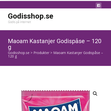
Godisshop.se
Godis på internet
Maoam Kastanjer Godispåse – 120
g
Godisshop.se
>
Produkter
>
Maoam Kastanjer Godispåse –
120 g