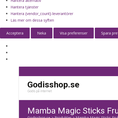
Hantera alternativ
Hantera tjänster
Hantera {vendor_count}-leverantörer
Läs mer om dessa syften
Acceptera
Neka
Visa preferenser
Spara pre
Godisshop.se
Godis på internet
Mamba Magic Sticks Fru
Godisshop.se
>
Produkter
>
Mamba Magic Sticks Fruk