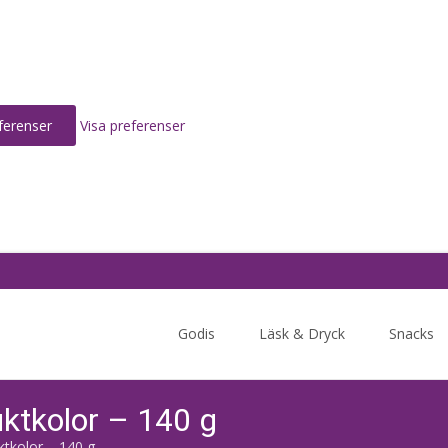
ferenser
Visa preferenser
Skip
to
Godis
Läsk & Dryck
Snacks
content
ktkolor – 140 g
tkolor – 140 g