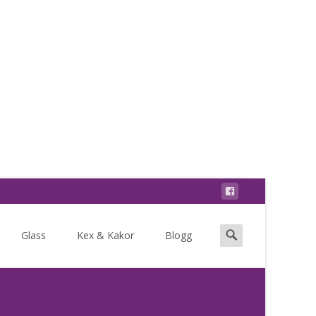
Search
Glass
Kex & Kakor
Blogg
for: