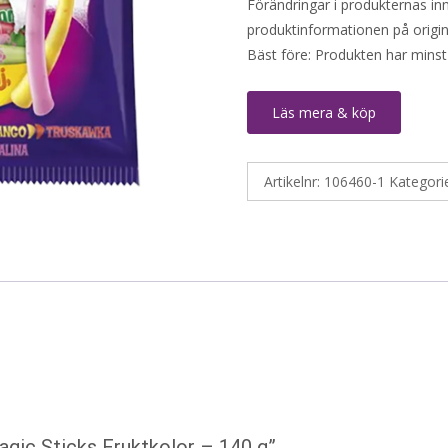
Förändringar i produkternas inne
produktinformationen på origin
Bäst före: Produkten har minst
Läs mera & köp
Artikelnr:
106460-1
Kategori
gic Sticks Fruktkolor – 140 g”