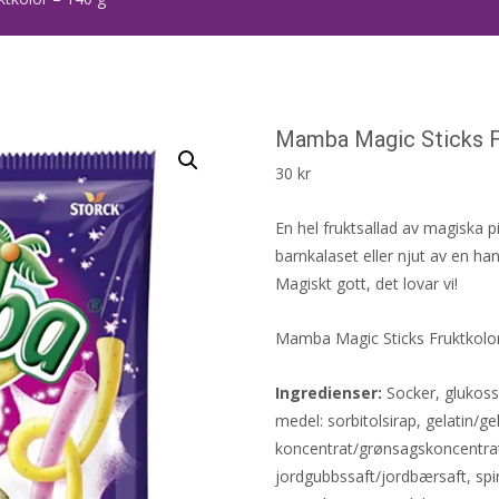
Mamba Magic Sticks F
30
kr
En hel fruktsallad av magiska pi
barnkalaset eller njut av en han
Magiskt gott, det lovar vi!
Mamba Magic Sticks Fruktkolor
Ingredienser:
Socker, glukoss
medel: sorbitolsirap, gelatin/ge
koncentrat/grønsagskoncentrat 
jordgubbssaft/jordbærsaft, spir