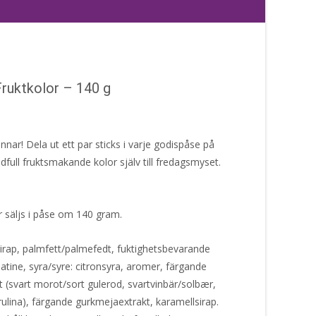
ruktkolor – 140 g
nnar! Dela ut ett par sticks i varje godispåse på
dfull fruktsmakande kolor själv till fredagsmyset.
 säljs i påse om 140 gram.
irap, palmfett/palmefedt, fuktighetsbevarande
latine, syra/syre: citronsyra, aromer, färgande
(svart morot/sort gulerod, svartvinbär/solbær,
ulina), färgande gurkmejaextrakt, karamellsirap.