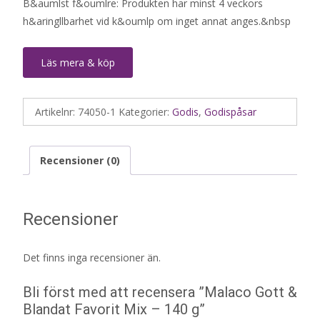
B&aumlst f&oumlre: Produkten har minst 4 veckors
h&aringllbarhet vid k&oumlp om inget annat anges.&nbsp
Läs mera & köp
Artikelnr:
74050-1
Kategorier:
Godis
,
Godispåsar
Recensioner (0)
Recensioner
Det finns inga recensioner än.
Bli först med att recensera ”Malaco Gott &
Blandat Favorit Mix – 140 g”