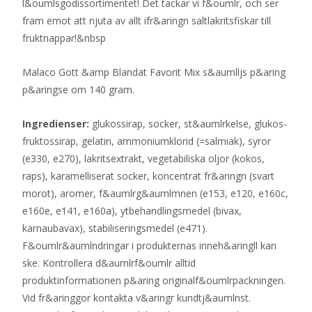
l&oumlsgodissortimentet! Det tackar vi f&oumlr, och ser
fram emot att njuta av allt ifr&aringn saltlakritsfiskar till
fruktnappar!&nbsp
Malaco Gott &amp Blandat Favorit Mix s&aumlljs p&aring
p&aringse om 140 gram.
Ingredienser:
glukossirap, socker, st&aumlrkelse, glukos-
fruktossirap, gelatin, ammoniumklorid (=salmiak), syror
(e330, e270), lakritsextrakt, vegetabiliska oljor (kokos,
raps), karamelliserat socker, koncentrat fr&aringn (svart
morot), aromer, f&aumlrg&aumlmnen (e153, e120, e160c,
e160e, e141, e160a), ytbehandlingsmedel (bivax,
karnaubavax), stabiliseringsmedel (e471).
F&oumlr&aumlndringar i produkternas inneh&aringll kan
ske. Kontrollera d&aumlrf&oumlr alltid
produktinformationen p&aring originalf&oumlrpackningen.
Vid fr&aringgor kontakta v&aringr kundtj&aumlnst.