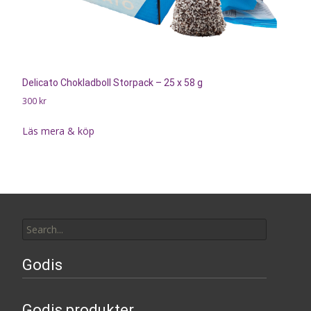
Delicato Chokladboll Storpack – 25 x 58 g
300
kr
Läs mera & köp
Search
for:
Godis
Godis produkter