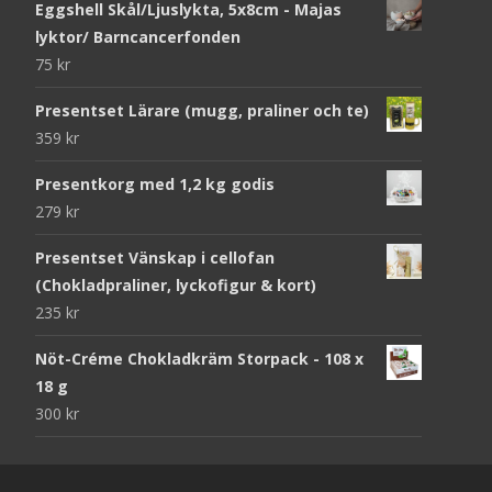
Eggshell Skål/Ljuslykta, 5x8cm - Majas
lyktor/ Barncancerfonden
75
kr
Presentset Lärare (mugg, praliner och te)
359
kr
Presentkorg med 1,2 kg godis
279
kr
Presentset Vänskap i cellofan
(Chokladpraliner, lyckofigur & kort)
235
kr
Nöt-Créme Chokladkräm Storpack - 108 x
18 g
300
kr