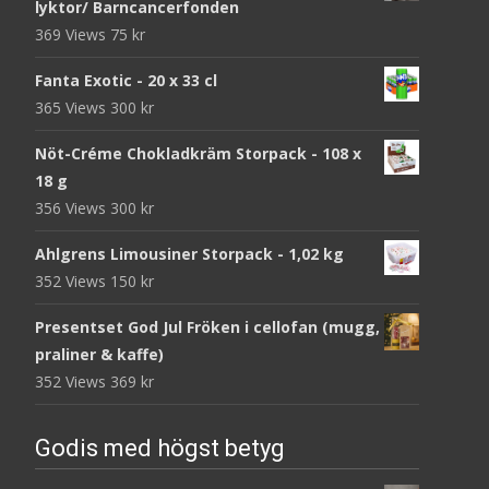
lyktor/ Barncancerfonden
369 Views
75
kr
Fanta Exotic - 20 x 33 cl
365 Views
300
kr
Nöt-Créme Chokladkräm Storpack - 108 x
18 g
356 Views
300
kr
Ahlgrens Limousiner Storpack - 1,02 kg
352 Views
150
kr
Presentset God Jul Fröken i cellofan (mugg,
praliner & kaffe)
352 Views
369
kr
Godis med högst betyg