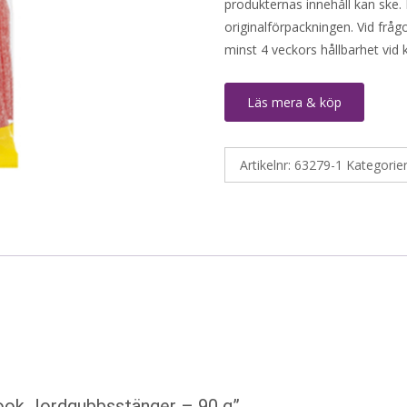
produkternas innehåll kan ske. 
originalförpackningen. Vid fråg
minst 4 veckors hållbarhet vid
Läs mera & köp
Artikelnr:
63279-1
Kategorie
Look Jordgubbsstänger – 90 g”