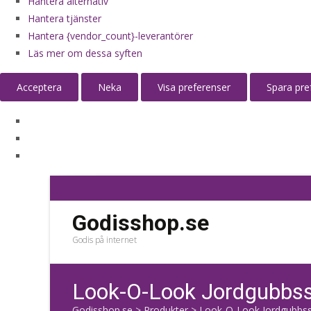
Hantera alternativ
Hantera tjänster
Hantera {vendor_count}-leverantörer
Läs mer om dessa syften
Acceptera
Neka
Visa preferenser
Spara pre
Godisshop.se
Godis på internet
Look-O-Look Jordgubbss
Godisshop.se
>
Produkter
>
Look-O-Look Jordgubbss