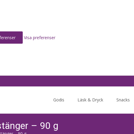
ferenser
Visa preferenser
Skip
to
Godis
Läsk & Dryck
Snacks
content
tänger – 90 g
tänger – 90 g