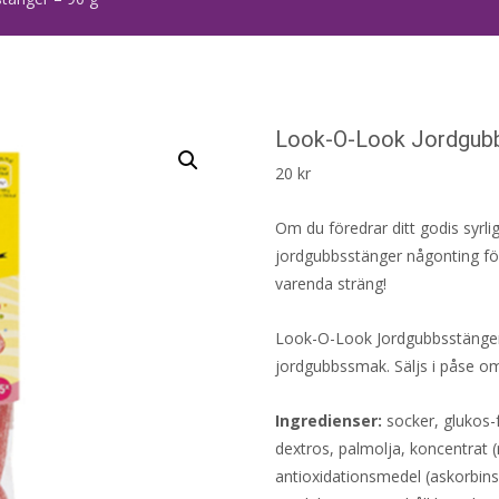
Look-O-Look Jordgubb
20
kr
Om du föredrar ditt godis syrl
jordgubbsstänger någonting för 
varenda sträng!
Look-O-Look Jordgubbsstänger 
jordgubbssmak. Säljs i påse om
Ingredienser:
socker, glukos-f
dextros, palmolja, koncentrat
antioxidationsmedel (askorbinsy