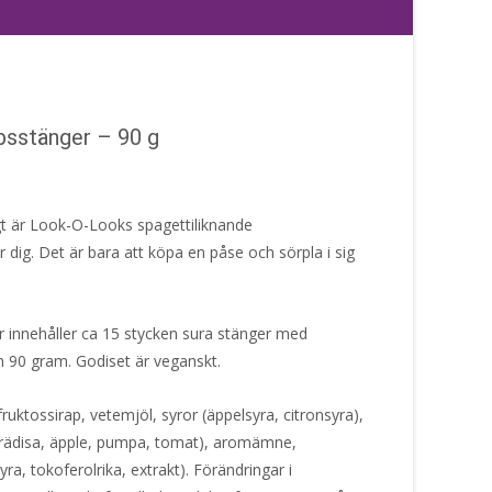
sstänger – 90 g
igt är Look-O-Looks spagettiliknande
dig. Det är bara att köpa en påse och sörpla i sig
innehåller ca 15 stycken sura stänger med
 90 gram. Godiset är veganskt.
ruktossirap, vetemjöl, syror (äppelsyra, citronsyra),
 (rädisa, äpple, pumpa, tomat), aromämne,
ra, tokoferolrika, extrakt). Förändringar i