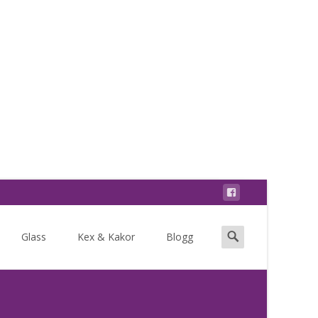
Search
Glass
Kex & Kakor
Blogg
for: