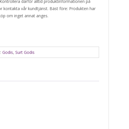
Kontrollera därför alltid produktinformationen på
or kontakta vår kundtjänst. Bäst före: Produkten har
 köp om inget annat anges.
r:
Godis
,
Surt Godis