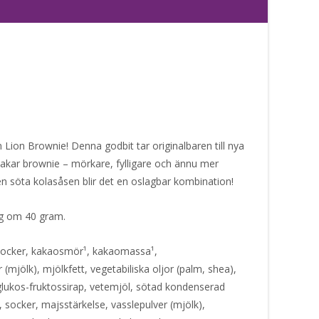
Lion Brownie! Denna godbit tar originalbaren till nya
akar brownie – mörkare, fylligare och ännu mer
n söta kolasåsen blir det en oslagbar kombination!
ing om 40 gram.
socker, kakaosmör¹, kakaomassa¹,
(mjölk), mjölkfett, vegetabiliska oljor (palm, shea),
 glukos-fruktossirap, vetemjöl, sötad kondenserad
, socker, majsstärkelse, vasslepulver (mjölk),