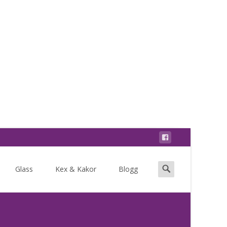
Search
Glass
Kex & Kakor
Blogg
for: