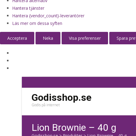
Hantera alternativ
Hantera tjänster
Hantera {vendor_count}-leverantörer
Läs mer om dessa syften
Acceptera
Neka
Visa preferenser
Spara pre
Godisshop.se
Godis på internet
Lion Brownie – 40 g
Godisshop.se
>
Produkter
>
Lion Brownie – 40 g