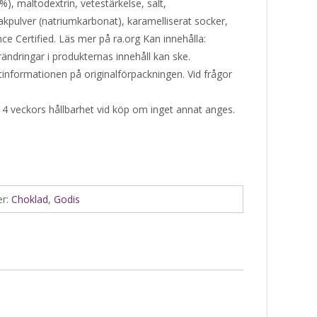
%), maltodextrin, vetestärkelse, salt,
akpulver (natriumkarbonat), karamelliserat socker,
nce Certified. Läs mer på ra.org Kan innehålla:
rändringar i produkternas innehåll kan ske.
ktinformationen på originalförpackningen. Vid frågor
 4 veckors hållbarhet vid köp om inget annat anges.
er:
Choklad
,
Godis