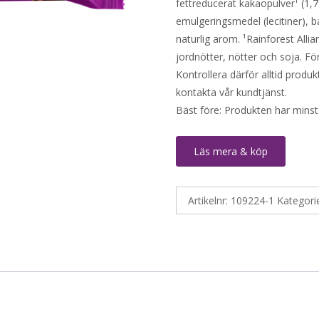
fettreducerat kakaopulver¹ (1,7
emulgeringsmedel (lecitiner), b
naturlig arom. ¹Rainforest Allia
jordnötter, nötter och soja. Fö
Kontrollera därför alltid produ
kontakta vår kundtjänst.
Bäst före: Produkten har minst
Läs mera & köp
Artikelnr:
109224-1
Kategori