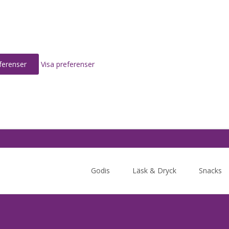
ferenser
Visa preferenser
Skip
to
Godis
Läsk & Dryck
Snacks
content