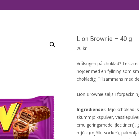
Lion Brownie – 40 g
20
kr
Vrålsugen på choklad? Testa en 
höjder med en fyllning som sm
chokladig. Tillsammans med de
Lion Brownie säljs i förpackn
Ingredienser:
Mjölkchoklad [
skummjölkspulver, vasslepulver 
emulgeringsmedel (lecitiner)],
mjölk (mjölk, socker), palmolja