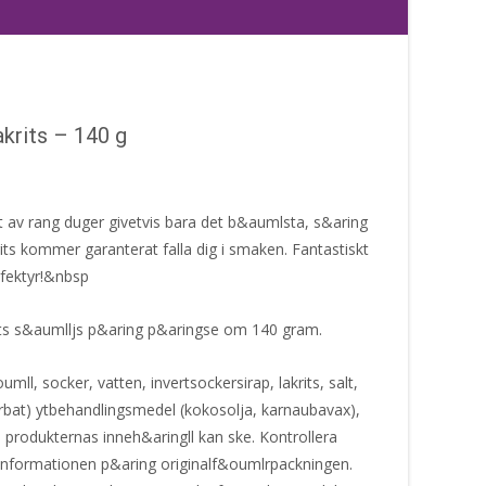
krits – 140 g
 av rang duger givetvis bara det b&aumlsta, s&aring
ts kommer garanterat falla dig i smaken. Fantastiskt
fektyr!&nbsp
ts s&aumlljs p&aring p&aringse om 140 gram.
mll, socker, vatten, invertsockersirap, lakrits, salt,
bat) ytbehandlingsmedel (kokosolja, karnaubavax),
produkternas inneh&aringll kan ske. Kontrollera
informationen p&aring originalf&oumlrpackningen.