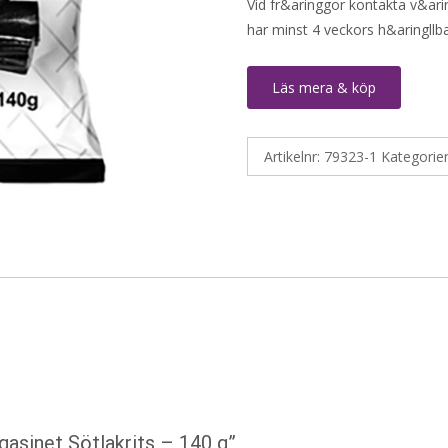
Vid fr&aringgor kontakta v&ar
har minst 4 veckors h&aringll
Läs mera & köp
Artikelnr:
79323-1
Kategorie
gasinet Sötlakrits – 140 g”