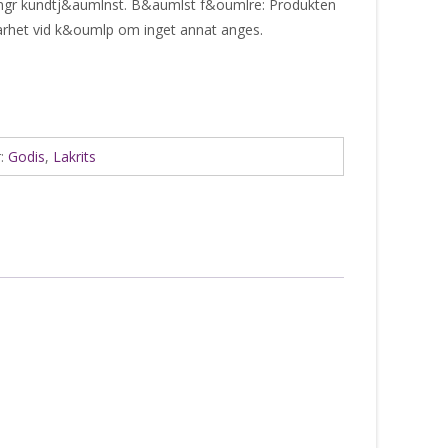
ingr kundtj&aumlnst. B&aumlst f&oumlre: Produkten
barhet vid k&oumlp om inget annat anges.
r:
Godis
,
Lakrits