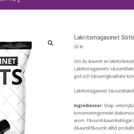
Lakritsmagasinet Sötla
20
kr
Om du &aumlr en lakritsfantast
Lakritsmagasinets s&oumltlakri
god och h&oumlgkvalitativ kon
Lakritsmagasinet S&oumltlakri
Ingredienser:
Sirap, vetemj&ou
konsenveringsmedel (kaliumsor
arom. F&oumlr&aumlndringar i 
d&aumlrf&oumlr alltid produkt