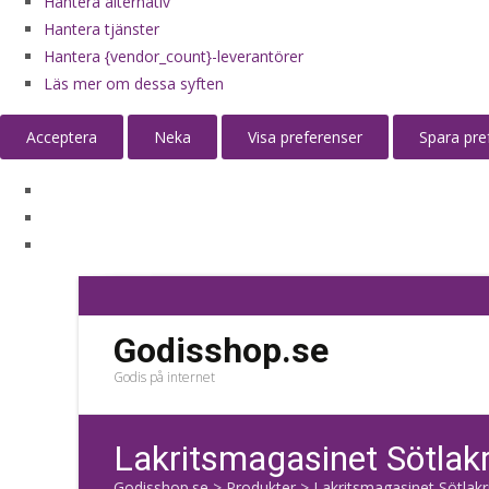
Hantera alternativ
Hantera tjänster
Hantera {vendor_count}-leverantörer
Läs mer om dessa syften
Acceptera
Neka
Visa preferenser
Spara pre
Godisshop.se
Godis på internet
Lakritsmagasinet Sötlakr
Godisshop.se
>
Produkter
>
Lakritsmagasinet Sötlakr