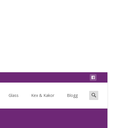
Search
Glass
Kex & Kakor
Blogg
for: