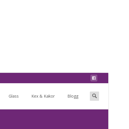
Search
Glass
Kex & Kakor
Blogg
for: