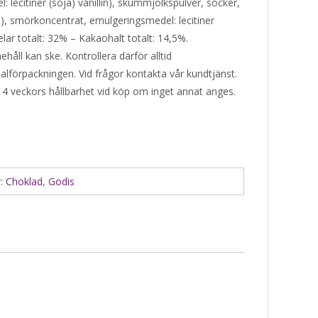
lecitiner (soja) vanillin), skummjölkspulver, socker,
a), smörkoncentrat, emulgeringsmedel: lecitiner
elar totalt: 32% – Kakaohalt totalt: 14,5%.
håll kan ske. Kontrollera därför alltid
alförpackningen. Vid frågor kontakta vår kundtjänst.
 4 veckors hållbarhet vid köp om inget annat anges.
r:
Choklad
,
Godis