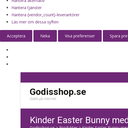
Hantera alternativ
Hantera tjänster
Hantera {vendor_count}-leverantörer
Läs mer om dessa syften
Acceptera
Neka
Visa preferenser
Spara pre
Godisshop.se
Godis på internet
Kinder Easter Bunny me
Godisshop.se
>
Produkter
>
Kinder Easter Bunny med