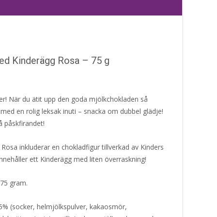
ed Kinderägg Rosa – 75 g
r! När du ätit upp den goda mjölkchokladen så
g med en rolig leksak inuti – snacka om dubbel glädje!
på påskfirandet!
Rosa inkluderar en chokladfigur tillverkad av Kinders
ehåller ett Kinderägg med liten överraskning!
 75 gram.
5% (socker, helmjölkspulver, kakaosmör,