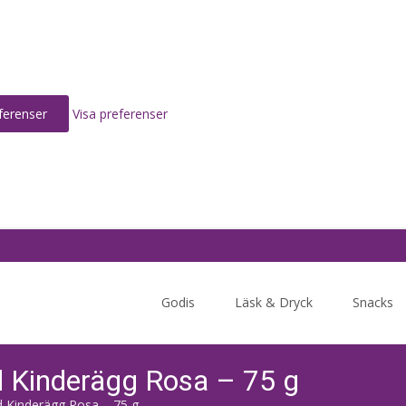
ferenser
Visa preferenser
Skip
to
Godis
Läsk & Dryck
Snacks
content
d Kinderägg Rosa – 75 g
 Kinderägg Rosa – 75 g