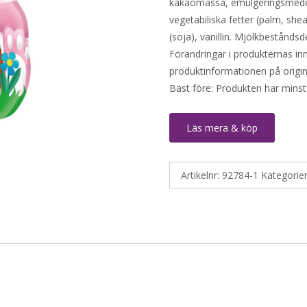
kakaomassa, emulgeringsmedel: 
vegetabiliska fetter (palm, she
(soja), vanillin. Mjölkbeståndsd
Förändringar i produkternas inne
produktinformationen på origin
Bäst före: Produkten har minst
Läs mera & köp
Artikelnr:
92784-1
Kategorie