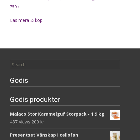
750
kr
Läs mera & köp
Search
for:
Godis
Godis produkter
Malaco Stor Karamelguf Storpack - 1,9 kg
437 Views
200
kr
Presentset Vänskap i cellofan