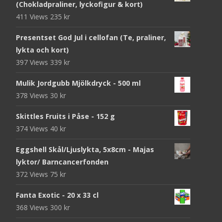
(Chokladpraliner, lyckofigur & kort)
411 Views
235
kr
Presentset God Jul i cellofan (Te, praliner,
lykta och kort)
397 Views
339
kr
Mulik Jordgubb Mjölkdryck - 500 ml
378 Views
30
kr
Skittles Fruits i Påse - 152 g
374 Views
40
kr
Eggshell Skål/Ljuslykta, 5x8cm - Majas
lyktor/ Barncancerfonden
372 Views
75
kr
Fanta Exotic - 20 x 33 cl
368 Views
300
kr