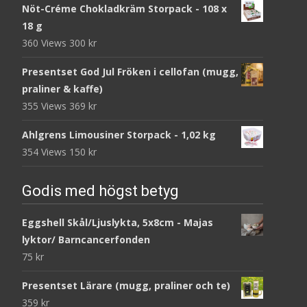
Nöt-Créme Chokladkräm Storpack - 108 x
18 g
360 Views
300
kr
Presentset God Jul Fröken i cellofan (mugg,
praliner & kaffe)
355 Views
369
kr
Ahlgrens Limousiner Storpack - 1,02 kg
354 Views
150
kr
Godis med högst betyg
Eggshell Skål/Ljuslykta, 5x8cm - Majas
lyktor/ Barncancerfonden
75
kr
Presentset Lärare (mugg, praliner och te)
359
kr