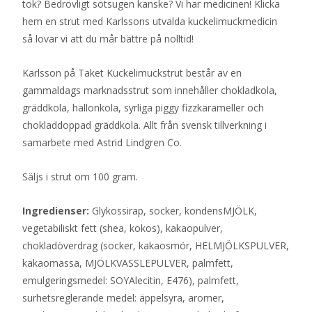
tok? Bedrövligt sötsugen kanske? Vi har medicinen! Klicka
hem en strut med Karlssons utvalda kuckelimuckmedicin
så lovar vi att du mår bättre på nolltid!
Karlsson på Taket Kuckelimuckstrut består av en
gammaldags marknadsstrut som innehåller chokladkola,
gräddkola, hallonkola, syrliga piggy fizzkarameller och
chokladdoppad gräddkola. Allt från svensk tillverkning i
samarbete med Astrid Lindgren Co.
Säljs i strut om 100 gram.
Ingredienser:
Glykossirap, socker, kondensMJÖLK,
vegetabiliskt fett (shea, kokos), kakaopulver,
chokladöverdrag (socker, kakaosmör, HELMJÖLKSPULVER,
kakaomassa, MJÖLKVASSLEPULVER, palmfett,
emulgeringsmedel: SOYAlecitin, E476), palmfett,
surhetsreglerande medel: äppelsyra, aromer,