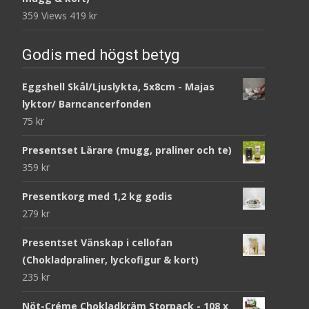
359 Views
419
kr
Godis med högst betyg
Eggshell Skål/Ljuslykta, 5x8cm - Majas
lyktor/ Barncancerfonden
75
kr
Presentset Lärare (mugg, praliner och te)
359
kr
Presentkorg med 1,2 kg godis
279
kr
Presentset Vänskap i cellofan
(Chokladpraliner, lyckofigur & kort)
235
kr
Nöt-Créme Chokladkräm Storpack - 108 x