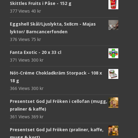
Skittles Fruits i Påse - 152 g
377 Views
40
kr
Eggshell Skål/Ljuslykta, 5x8cm - Majas
lyktor/ Barncancerfonden
376 Views
75
kr
Fanta Exotic - 20 x 33 cl
371 Views
300
kr
Nöt-Créme Chokladkräm Storpack - 108 x
18 g
366 Views
300
kr
Presentset God Jul Fröken i cellofan (mugg,
praliner & kaffe)
361 Views
369
kr
Presentset God Jul Fröken (praliner, kaffe,
mugg & kort)