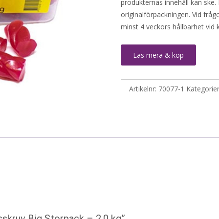
produkternas innehåll kan ske. 
originalförpackningen. Vid fråg
minst 4 veckors hållbarhet vid
Läs mera & köp
Artikelnr:
70077-1
Kategorie
sskruv Big Storpack – 2,0 kg”