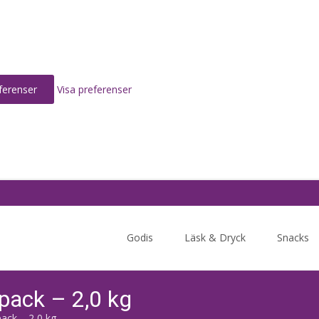
ferenser
Visa preferenser
Skip
to
Godis
Läsk & Dryck
Snacks
content
pack – 2,0 kg
ack – 2,0 kg