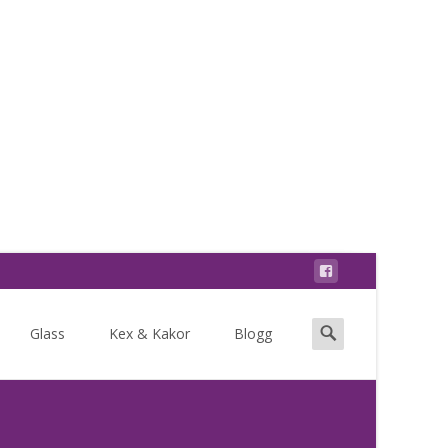
Search
Glass
Kex & Kakor
Blogg
for: