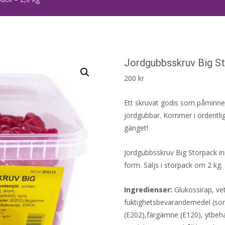
Jordgubbsskruv Big St
200
kr
Ett skruvat godis som påminn
jordgubbar. Kommer i ordentligt
gänget!
Jordgubbsskruv Big Storpack i
form. Säljs i storpack om 2 kg.
Ingredienser:
Glukossirap, vet
fuktighetsbevarandemedel (sorb
(E202),färgämne (E120), ytbeha