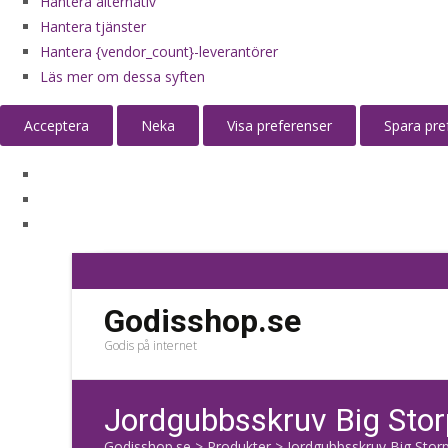
Hantera alternativ
Hantera tjänster
Hantera {vendor_count}-leverantörer
Läs mer om dessa syften
Acceptera
Neka
Visa preferenser
Spara pre
Godisshop.se
Godis på internet
Jordgubbsskruv Big Stor
Godisshop.se
>
Produkter
>
Jordgubbsskruv Big Storp