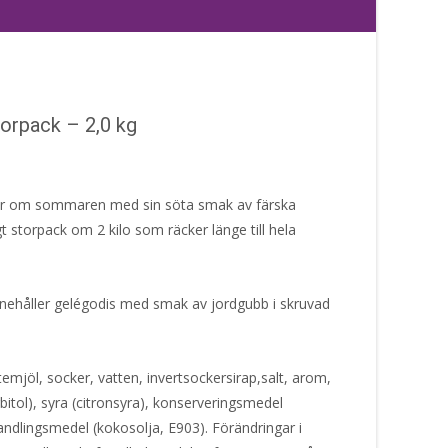
orpack – 2,0 kg
er om sommaren med sin söta smak av färska
 storpack om 2 kilo som räcker länge till hela
nnehåller gelégodis med smak av jordgubb i skruvad
emjöl, socker, vatten, invertsockersirap,salt, arom,
itol), syra (citronsyra), konserveringsmedel
ndlingsmedel (kokosolja, E903). Förändringar i