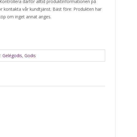
Kontrollera därför alltid produktinformationen på
or kontakta vår kundtjänst. Bäst före: Produkten har
 köp om inget annat anges.
r:
Gelégodis
,
Godis