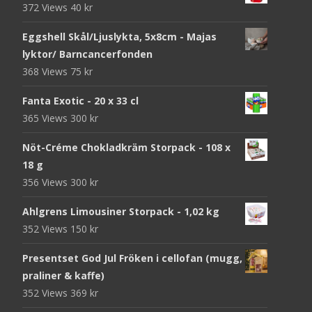
372 Views
40
kr
Eggshell Skål/Ljuslykta, 5x8cm - Majas
lyktor/ Barncancerfonden
368 Views
75
kr
Fanta Exotic - 20 x 33 cl
365 Views
300
kr
Nöt-Créme Chokladkräm Storpack - 108 x
18 g
356 Views
300
kr
Ahlgrens Limousiner Storpack - 1,02 kg
352 Views
150
kr
Presentset God Jul Fröken i cellofan (mugg,
praliner & kaffe)
352 Views
369
kr