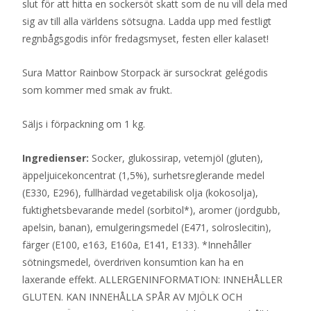
slut för att hitta en sockersöt skatt som de nu vill dela med
sig av till alla världens sötsugna. Ladda upp med festligt
regnbågsgodis inför fredagsmyset, festen eller kalaset!
Sura Mattor Rainbow Storpack är sursockrat gelégodis
som kommer med smak av frukt.
Säljs i förpackning om 1 kg.
Ingredienser:
Socker, glukossirap, vetemjöl (gluten),
äppeljuicekoncentrat (1,5%), surhetsreglerande medel
(E330, E296), fullhärdad vegetabilisk olja (kokosolja),
fuktighetsbevarande medel (sorbitol*), aromer (jordgubb,
apelsin, banan), emulgeringsmedel (E471, solroslecitin),
färger (E100, e163, E160a, E141, E133). *Innehåller
sötningsmedel, överdriven konsumtion kan ha en
laxerande effekt. ALLERGENINFORMATION: INNEHÅLLER
GLUTEN. KAN INNEHÅLLA SPÅR AV MJÖLK OCH