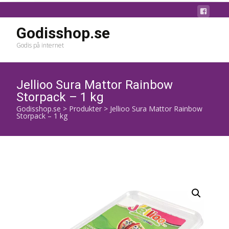
Godisshop.se
Godis på internet
Jellioo Sura Mattor Rainbow
Storpack – 1 kg
Godisshop.se
>
Produkter
>
Jellioo Sura Mattor Rainbow
Storpack – 1 kg