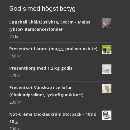
Godis med högst betyg
Eggshell Skål/Ljuslykta, 5x8cm - Majas
lyktor/ Barncancerfonden
75
kr
Presentset Lärare (mugg, praliner och te)
359
kr
Presentkorg med 1,2 kg godis
279
kr
Presentset Vänskap i cellofan
(Chokladpraliner, lyckofigur & kort)
235
kr
Nöt-Créme Chokladkräm Storpack - 108 x
18 g
300
kr