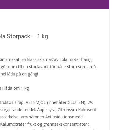
ola Storpack – 1 kg
n smakat! En klassisk smak av cola möter härlig
 gör dom till en storfavorit för både stora som små
 hel låda på en gång!
 i låda om 1 kg.
-fruktos sirap, VETEMJÖL (Innehåller GLUTEN), 7%
tsreglerande medel: Âppelsyra, Citronsyra Kokosnöt
ajsstärkelse, aromämnen Antioxidationsmedel:
 Kaliumcitrater frukt og grønnsakskonsentrater :