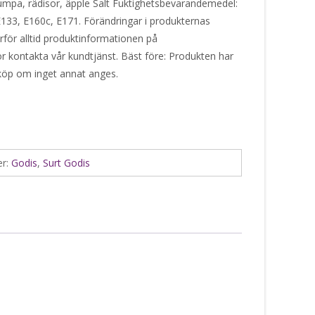
umpa, rädisor, äpple Salt Fuktighetsbevarandemedel:
133, E160c, E171. Förändringar i produkternas
ärför alltid produktinformationen på
or kontakta vår kundtjänst. Bäst före: Produkten har
 köp om inget annat anges.
er:
Godis
,
Surt Godis