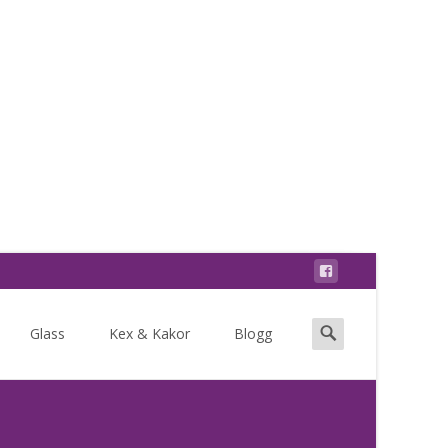
Search
Glass
Kex & Kakor
Blogg
for: