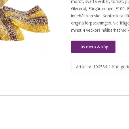
morot, svarta vinbär, tomat, p
Glycerol, Färgämmnen: E100, E
innehåll kan ske. Kontrollera d
originalförpackningen. Vid fråg
minst 4 veckors hållbarhet vid
Läs mera & köp
Artikelnr:
104534-1
Kategori