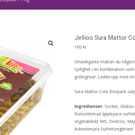
Jellioo Sura Mattor C
100
kr
Smaskigaste mattan du någonsi
syrlighet i en kombination som
gottegrisar. Ladda upp med en
Sura Mattor Cola Storpack säljs
Ingredienser:
Socker, Glukos
Koncentrerad äpplejuice surhe
vegetabiliskt fett, Dextros, M
Askorbinsyra Surhetsreglerare: