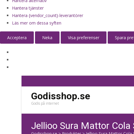
Hantera alternativ
Hantera tjänster
Hantera {vendor_count}-leverantörer
Läs mer om dessa syften
Acceptera
Neka
Visa preferenser
Spara pre
Godisshop.se
Godis på internet
Jellioo Sura Mattor Cola
Godisshop.se
>
Produkter
>
Jellioo Sura Mattor Cola