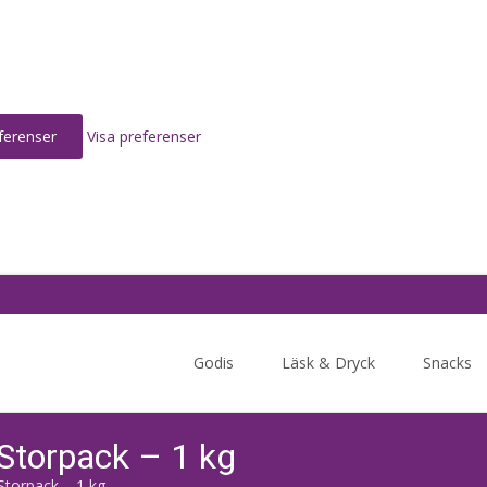
ferenser
Visa preferenser
Skip
to
Godis
Läsk & Dryck
Snacks
content
 Storpack – 1 kg
 Storpack – 1 kg