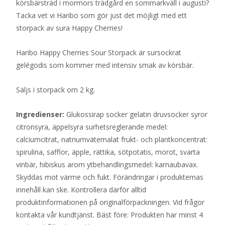
körsbärsträd i mormors trädgård en sommarkväll i augusti?
Tacka vet vi Haribo som gör just det möjligt med ett
storpack av sura Happy Cherries!
Haribo Happy Cherries Sour Storpack är sursockrat
gelégodis som kommer med intensiv smak av körsbär.
Säljs i storpack om 2 kg.
Ingredienser:
Glukossirap socker gelatin druvsocker syror
citronsyra, äppelsyra surhetsreglerande medel:
calciumcitrat, natriumvätemalat frukt- och plantkoncentrat:
spirulina, safflor, äpple, rättika, sötpotatis, morot, svarta
vinbär, hibiskus arom ytbehandlingsmedel: karnaubavax.
Skyddas mot värme och fukt. Förändringar i produkternas
innehåll kan ske. Kontrollera därför alltid
produktinformationen på originalförpackningen. Vid frågor
kontakta vår kundtjänst. Bäst före: Produkten har minst 4