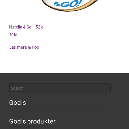
Nutella & Go – 52 g
30
kr
Läs mera & köp
Search
for:
Godis
Godis produkter