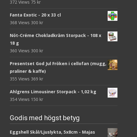
372 Views
75
kr
Fanta Exotic - 20 x 33 cl
368 Views
300
kr
Nöt-Créme Chokladkräm Storpack - 108 x
18 g
360 Views
300
kr
Presentset God Jul Fröken i cellofan (mugg,
praliner & kaffe)
355 Views
369
kr
Ahlgrens Limousiner Storpack - 1,02 kg
354 Views
150
kr
Godis med högst betyg
Eggshell Skål/Ljuslykta, 5x8cm - Majas