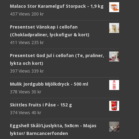
Malaco Stor Karamelguf Storpack - 1,9 kg
437 Views
200
kr
Presentset Vänskap i cellofan
(Chokladpraliner, lyckofigur & kort)
411 Views
235
kr
Presentset God Jul i cellofan (Te, praliner,
lykta och kort)
397 Views
339
kr
Mulik Jordgubb Mjölkdryck - 500 ml
378 Views
30
kr
Skittles Fruits i Påse - 152 g
374 Views
40
kr
Eggshell Skål/Ljuslykta, 5x8cm - Majas
lyktor/ Barncancerfonden