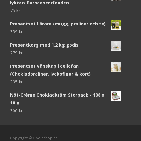
lyktor/ Barncancerfonden
75
kr
Presentset Lärare (mugg, praliner och te)
359
kr
Presentkorg med 1,2 kg godis
279
kr
Presentset Vänskap i cellofan
(Chokladpraliner, lyckofigur & kort)
235
kr
Nöt-Créme Chokladkräm Storpack - 108 x
18 g
300
kr
Copyright © Godisshop.se