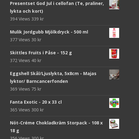
Presentset God Jul i cellofan (Te, praliner,
lykta och kort)
394 Views
339
kr
Mulik Jordgubb Mjölkdryck - 500 ml
377 Views
30
kr
Skittles Fruits i Påse - 152 g
372 Views
40
kr
Eggshell Skål/Ljuslykta, 5x8cm - Majas
lyktor/ Barncancerfonden
369 Views
75
kr
Fanta Exotic - 20 x 33 cl
365 Views
300
kr
Nöt-Créme Chokladkräm Storpack - 108 x
18 g
356 Views
300
kr