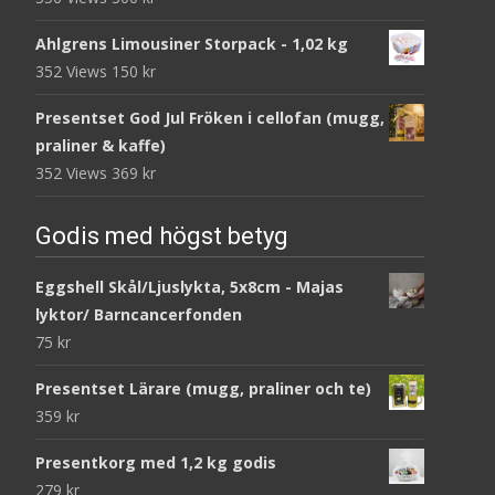
Ahlgrens Limousiner Storpack - 1,02 kg
352 Views
150
kr
Presentset God Jul Fröken i cellofan (mugg,
praliner & kaffe)
352 Views
369
kr
Godis med högst betyg
Eggshell Skål/Ljuslykta, 5x8cm - Majas
lyktor/ Barncancerfonden
75
kr
Presentset Lärare (mugg, praliner och te)
359
kr
Presentkorg med 1,2 kg godis
279
kr