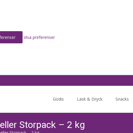
ferenser
Visa preferenser
Skip
to
Godis
Läsk & Dryck
Snacks
content
ller Storpack – 2 kg
ller Storpack – 2 kg