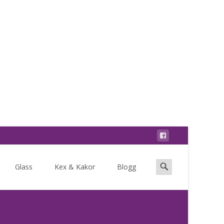
Search
Glass
Kex & Kakor
Blogg
for: