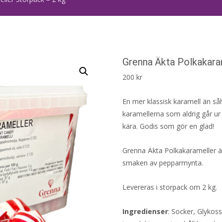
Grenna Äkta Polkakara
200
kr
En mer klassisk karamell än såh
karamellerna som aldrig går ur
kära. Godis som gör en glad!
Grenna Äkta Polkakarameller är
smaken av pepparmynta.
Levereras i storpack om 2 kg.
Ingredienser
: Socker, Glykos