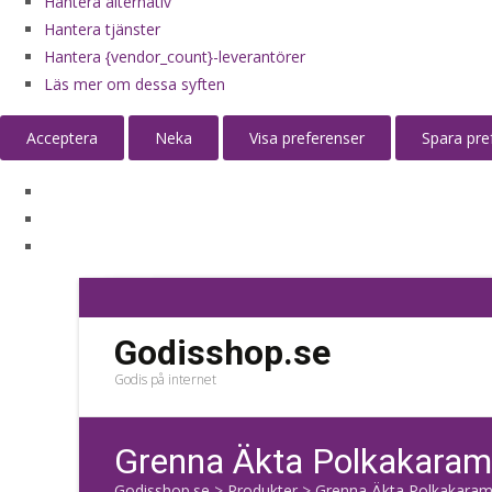
Hantera alternativ
Hantera tjänster
Hantera {vendor_count}-leverantörer
Läs mer om dessa syften
Acceptera
Neka
Visa preferenser
Spara pre
Godisshop.se
Godis på internet
Grenna Äkta Polkakarame
Godisshop.se
>
Produkter
>
Grenna Äkta Polkakarame