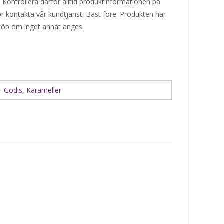
. Kontrollera därför alltid produktinformationen på
or kontakta vår kundtjänst. Bäst före: Produkten har
 köp om inget annat anges.
r:
Godis
,
Karameller