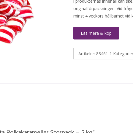
i produkternas innehåll kan ske
originalförpackningen. Vid fråg
minst 4 veckors hållbarhet vid
Läs mera & köp
Artikelnr:
83461-1
Kategorie
kta Polkakarameller Storpack – 2 kg”