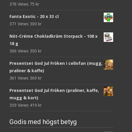
376 Views
75
kr
Fanta Exotic - 20 x 33 cl
371 Views
300
kr
Nöt-Créme Chokladkräm Storpack - 108 x
18 g
366 Views
300
kr
Presentset God Jul Fröken i cellofan (mugg,
praliner & kaffe)
361 Views
369
kr
Presentset God Jul Fröken (praliner, kaffe,
mugg & kort)
359 Views
419
kr
Godis med högst betyg