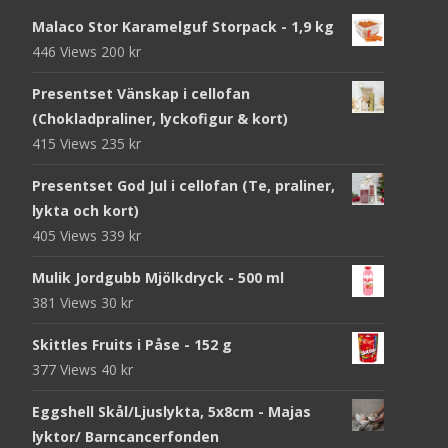
Malaco Stor Karamelguf Storpack - 1,9 kg
446 Views
200
kr
Presentset Vänskap i cellofan
(Chokladpraliner, lyckofigur & kort)
415 Views
235
kr
Presentset God Jul i cellofan (Te, praliner,
lykta och kort)
405 Views
339
kr
Mulik Jordgubb Mjölkdryck - 500 ml
381 Views
30
kr
Skittles Fruits i Påse - 152 g
377 Views
40
kr
Eggshell Skål/Ljuslykta, 5x8cm - Majas
lyktor/ Barncancerfonden