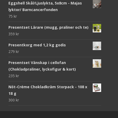
Eggshell Skål/Ljuslykta, 5x8cm - Majas
lyktor/ Barncancerfonden
75
kr
Presentset Lärare (mugg, praliner och te)
359
kr
Presentkorg med 1,2 kg godis
279
kr
Presentset Vänskap i cellofan
(Chokladpraliner, lyckofigur & kort)
235
kr
Nöt-Créme Chokladkräm Storpack - 108 x
18 g
300
kr