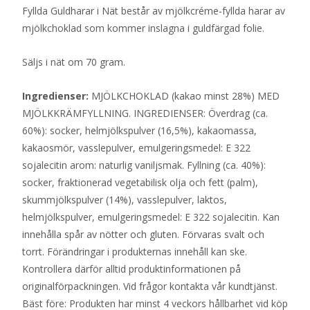
Fyllda Guldharar i Nät består av mjölkcréme-fyllda harar av
mjölkchoklad som kommer inslagna i guldfärgad folie.
Säljs i nät om 70 gram.
Ingredienser:
MJÖLKCHOKLAD (kakao minst 28%) MED
MJÖLKKRÄMFYLLNING. INGREDIENSER: Överdrag (ca.
60%): socker, helmjölkspulver (16,5%), kakaomassa,
kakaosmör, vasslepulver, emulgeringsmedel: E 322
sojalecitin arom: naturlig vaniljsmak. Fyllning (ca. 40%):
socker, fraktionerad vegetabilisk olja och fett (palm),
skummjölkspulver (14%), vasslepulver, laktos,
helmjölkspulver, emulgeringsmedel: E 322 sojalecitin. Kan
innehålla spår av nötter och gluten. Förvaras svalt och
torrt. Förändringar i produkternas innehåll kan ske.
Kontrollera därför alltid produktinformationen på
originalförpackningen. Vid frågor kontakta vår kundtjänst.
Bäst före: Produkten har minst 4 veckors hållbarhet vid köp